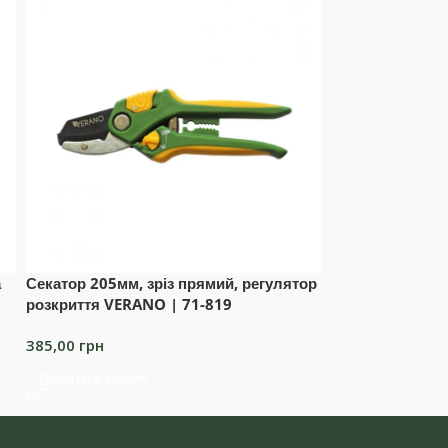
а
Секатор 205мм, зріз прямий, регулятор
Секатор 220мм,
розкриття VERANO | 71-819
71-809
385,00
грн
650,00
грн
Додати в кошик
Додати в коши