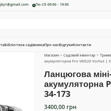
ujkyt@gmail.com
Пн-Сб 09:00 - 19:00
ата
Бібліотека садівника
Про нас
Відгуки
Контакти
Магазин
>
Садовий інвентар
>
Триме
акумуляторна Pro VMS20 Vorhut | 
Ланцюгова міні
акумуляторна P
34-173
3400,00
грн