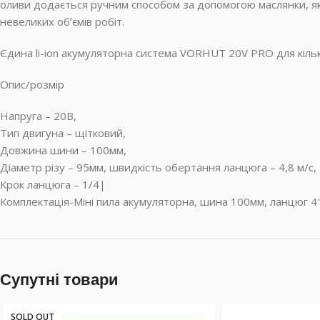
оливи додається ручним способом за допомогою маслянки, як
невеликих обʼємів робіт.
Єдина li-ion акумуляторна система VORHUT 20V PRO для кільк
Опис/розмір
Напруга – 20B,
Тип двигуна – щітковий,
Довжина шини – 100мм,
Діаметр різу – 95мм, швидкість обертання ланцюга – 4,8 м/с,
Крок ланцюга – 1/4|
Комплектація-Міні пила акумуляторна, шина 100мм, ланцюг 4″,
Супутні товари
SOLD OUT