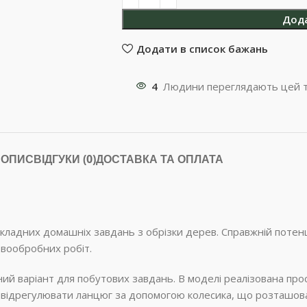
Дод
Додати в список бажань
4
Людини переглядають цей т
ОПИС
ВІДГУКИ (0)
ДОСТАВКА ТА ОПЛАТА
ладних домашніх завдань з обрізки дерев. Справжній потенці
евообробних робіт.
ьний варіант для побутових завдань. В моделі реалізована пр
відрегулювати ланцюг за допомогою колесика, що розташоване