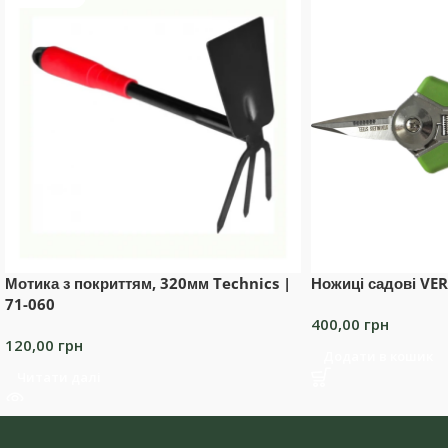
Мотика з покриттям, 320мм Technics |
Ножиці садові VE
71-060
400,00
грн
120,00
грн
Додати в кошик
Читати далі