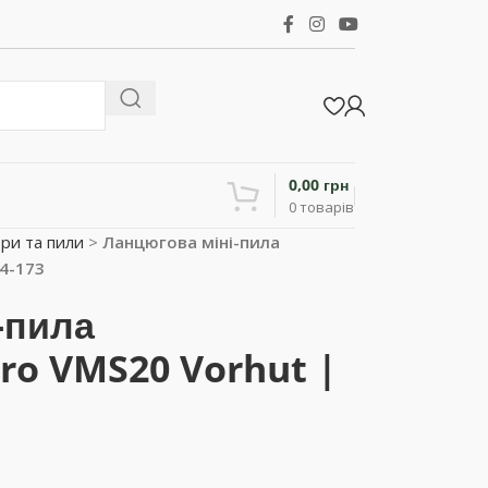
0,00
грн
0
товарів
ри та пили
>
Ланцюгова міні-пила
34-173
-пила
ro VMS20 Vorhut |