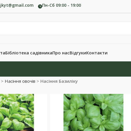
ujkyt@gmail.com
Пн-Сб 09:00 - 19:00
ата
Бібліотека садівника
Про нас
Відгуки
Контакти
>
Насіння овочів
>
Насіння Базиліку