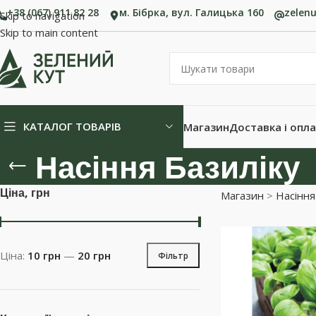
+38 (067) 911 82 28
м. Бібрка, вул. Галицька 160
zelen
Skip to navigation
Skip to main content
КАТАЛОГ ТОВАРІВ
Магазин
Доставка і опл
Насіння Базиліку
Ціна, грн
Магазин
>
Насіння
Ціна:
10 грн
—
20 грн
Фільтр