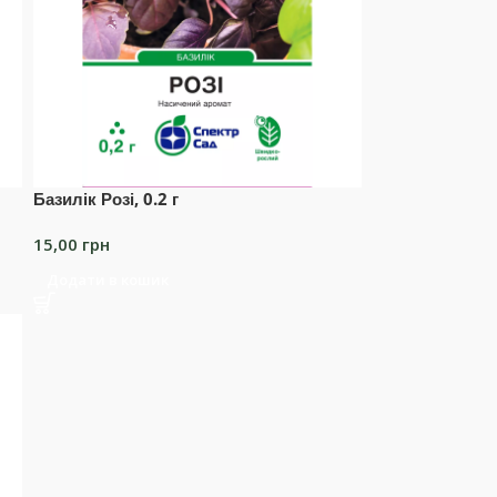
Базилік Розі, 0.2 г
15,00
грн
Додати в кошик