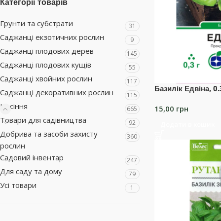
Категорії товарів
Грунти та субстрати
31
Саджанці екзотичних рослин
9
Саджанці плодових дерев
145
Саджанці плодових кущів
55
Саджанці хвойних рослин
117
Базилік Едвіна, 0.
Саджанці декоративних рослин
115
Насіння
15,00
грн
665
Товари для садівництва
92
Додати в кошик
Добрива та засоби захисту
360
рослин
Садовий інвентар
247
Для саду та дому
79
Усі товари
1