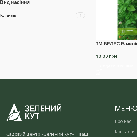
Вид насіння
Базилік
4
ТМ ВЕЛЕС Базилік
10,00
грн
Додати в кошик
МЕН
Про нас
Контакти
Садовий центр «Зелений Кут» – ваш