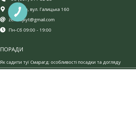
м. Бібрка, вул. Галицька 160
КНОПКА
ЗВ'ЯЗКУ
zelenujkyt@gmail.com
Пн-Сб 09:00 - 19:00
ПОРАДИ
Як садити туї Смарагд: особливості посадки та догляду
Садовий інструмент: must have список
Які рослини люблять кислий грунт: повний гайд для
садівників
Рослини для живої огорожі: вічнозелені та квітучі
Як розмножити ялівець?
Популярні та найкращі туї: види та сорти