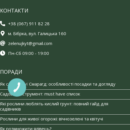
КОНТАКТИ
+38 (067) 911 82 28
м. Бібрка, вул. Галицька 160
zelenujkyt@gmail.com
Пн-Сб 09:00 - 19:00
ПОРАДИ
Як садити туї Смарагд: особливості посадки та догляду
Садовий інструмент: must have список
Які рослини люблять кислий грунт: повний гайд для
садівників
Рослини для живої огорожі: вічнозелені та квітучі
Як розмножити ялівець?