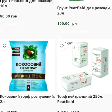
Грунт Peatfield для розсади,
10л
Грунт Peatfield для розсади,
20л
80,00
грн
150,00
грн
Додати в кошик
Додати в кошик
SOLD OUT
Кокосовий торф розпушений,
Торф нейтральний 250л,
2л
Peatfield
40,00
грн
1050,00
грн