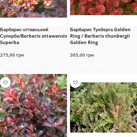
Барбарис оттавський
Барбарис Тунберга Golden
Суперба/Berberis ottawensis
Ring / Berberis thunbergii
Superba
Golden Ring
275,00
грн
305,00
грн
Додати в кошик
Додати в кошик