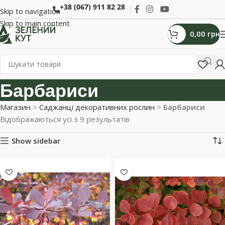
+38 (067) 911 82 28
Skip to navigation
Skip to main content
0,00
грн
Барбариси
Магазин
>
Саджанці декоративних рослин
>
Барбариси
Відображаються усі з 9 результатів
Show sidebar