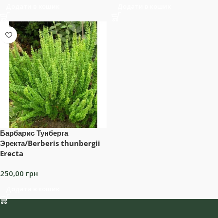
Додати в кошик
Додати в кошик
Барбарис Тунберга
Эректа/Berberis thunbergii
Erecta
250,00
грн
Додати в кошик