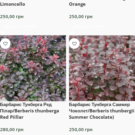
Limoncello
Orange
250,00
грн
250,00
грн
Додати в кошик
Додати в кошик
Барбарис Тунберга Ред
Барбарис Тунберга Саммер
Пілар/Berberis thunberga
Чоколет/Berberis thunbergii
Red Piillar
Summer Chocolate)
280,00
грн
250,00
грн