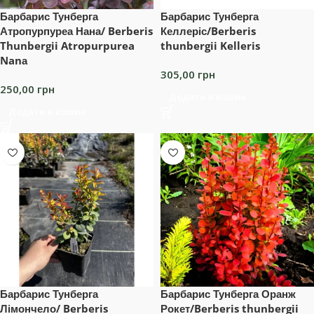
Барбарис Тунберга
Барбарис Тунберга
Атропурпуреа Нана/ Berberis
Келлеріс/Berberis
Thunbergii Atropurpurea
thunbergii Kelleris
Nanа
305,00
грн
250,00
грн
Додати в кошик
Додати в кошик
Барбарис Тунберга
Барбарис Тунберга Оранж
Лімончело/ Berberis
Рокет/Berberis thunbergii