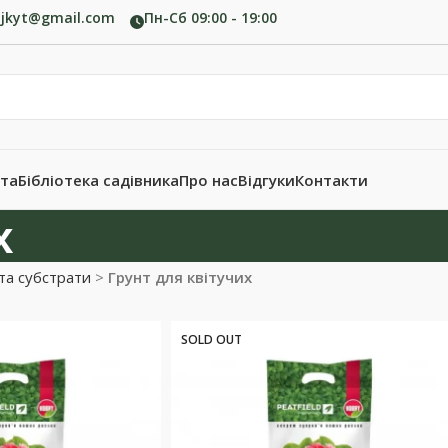
ujkyt@gmail.com
Пн-Сб 09:00 - 19:00
ата
Бібліотека садівника
Про нас
Відгуки
Контакти
х
та субстрати
>
Грунт для квітучих
SOLD OUT