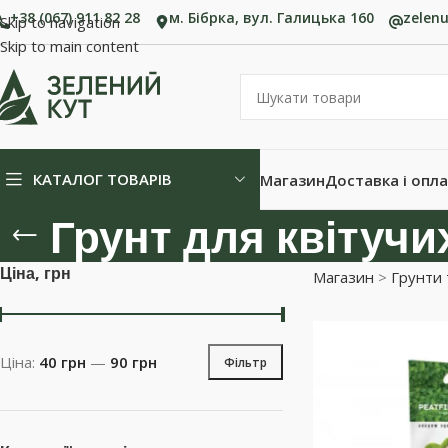
+38 (067) 911 82 28
м. Бібрка, вул. Галицька 160
zelen
Skip to navigation
Skip to main content
КАТАЛОГ ТОВАРІВ
Магазин
Доставка і опл
Грунт для квітучи
Ціна, грн
Магазин
>
Грунти 
Ціна:
40 грн
—
90 грн
Фільтр