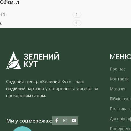
Обʼєм, л
10
1
6
1
МЕН
Про нас
Контакти
Садовий центр «Зелений Кут» – ваш
надійний партнер у створенні та догляді за
Магазин
прекрасним садом.
Бібліотека
Політика к
Договір о
Ми у соцмережах:
Поверненн