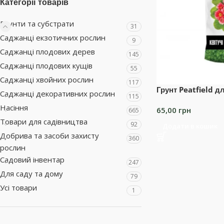
Категорії товарів
Грунти та субстрати
31
Саджанці екзотичних рослин
9
Саджанці плодових дерев
145
Саджанці плодових кущів
55
Саджанці хвойних рослин
117
Грунт Peatfield д
Саджанці декоративних рослин
115
Насіння
65,00
грн
665
Товари для садівництва
92
Додати в кошик
Добрива та засоби захисту
360
рослин
Садовий інвентар
247
Для саду та дому
79
Усі товари
1