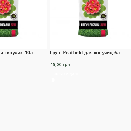
ля квітучих, 10л
Грунт Peatfield для квітучих, 6л
45,00
грн
Читати далі