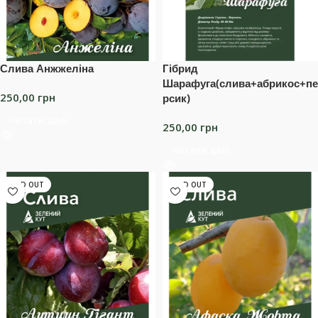
Слива Анжжеліна
Гібрид
Шарафуга(слива+абрикос+пе
250,00
грн
рсик)
Читати далі
250,00
грн
Читати далі
SOLD OUT
SOLD OUT