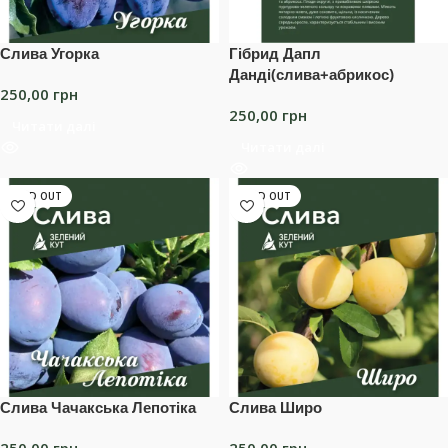
Слива Угорка
Гібрид Дапл
Данді(слива+абрикос)
250,00
грн
250,00
грн
Читати далі
Читати далі
SOLD OUT
SOLD OUT
Слива Чачакська Лепотіка
Слива Широ