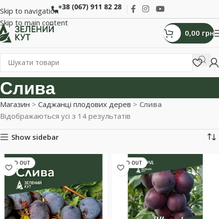
+38 (067) 911 82 28
Skip to navigation
Skip to main content
0,00
грн
Слива
Магазин
>
Саджанці плодових дерев
>
Слива
Відображаються усі з 14 результатів
Show sidebar
SOLD OUT
SOLD OUT