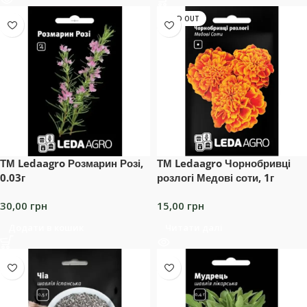
SOLD OUT
ТМ Ledaagro Розмарин Розі,
ТМ Ledaagro Чорнобривці
0.03г
розлогі Медові соти, 1г
30,00
грн
15,00
грн
Додати в кошик
Читати далі