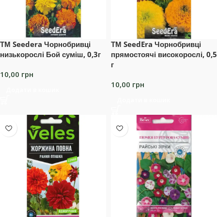
ТМ Seedera Чорнобривці
ТМ SeedEra Чорнобривці
низькорослі Бой суміш, 0,3г
прямостоячі високорослі, 0,5
г
10,00
грн
10,00
грн
Додати в кошик
Додати в кошик