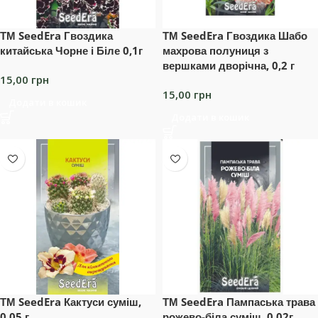
ТМ SeedEra Гвоздика
ТМ SeedEra Гвоздика Шабо
китайська Чорне і Біле 0,1г
махрова полуниця з
вершками дворічна, 0,2 г
15,00
грн
15,00
грн
Додати в кошик
Додати в кошик
ТМ SeedEra Кактуси суміш,
ТМ SeedEra Пампаська трава
0,05 г
рожево-біла суміш, 0,02г