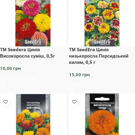
ТМ Seedera Цинія
ТМ SeedEra Цинія
Високоросла суміш, 0,5г
низькоросла Персидський
килим, 0,5 г
10,00
грн
15,00
грн
Додати в кошик
Додати в кошик