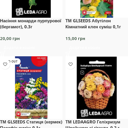
Насіння монарди пурпурової
ТМ GLSEEDS Абутілон
(бергамот), 0.3г
Кімнатний клен суміш 0,1г
20,00
грн
15,00
грн
Додати в кошик
Додати в кошик
SOLD OUT
ТМ GLSEEDS Статиця (кермек)
ТМ LEDAAGRO Геліхризум
Пасифік суміш 0,1г
Швейцарські гіганти, 0,2 г