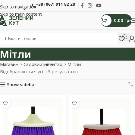
+38 (067) 911 82 28
Skip to navigation
Skip to main content
0,00
грн
Мітли
Магазин
>
Садовий інвентар
>
Мітли
Відображаються усі з 3 результатів
Show sidebar