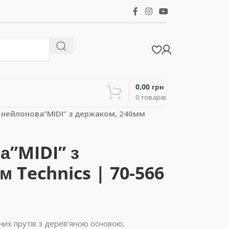
0,00
грн
0
товарів
 нейлонова”MIDI” з держаком, 240мм
а”MIDI” з
 Technics | 70-566
цних прутів з дерев’яною основою,