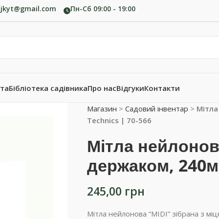
ujkyt@gmail.com
Пн-Сб 09:00 - 19:00
ата
Бібліотека садівника
Про нас
Відгуки
Контакти
Магазин
>
Садовий інвентар
>
Мітла
Technics | 70-566
Мітла нейлонов
держаком, 240мм
245,00
грн
Мітла нейлонова “MIDI” зібрана з мі