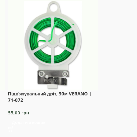
Підв’язувальний дріт, 30м VERANO |
Розпушувач з п
71-072
ручка, 410мм T
55,00
грн
100,00
грн
Додати в кошик
Додати в коши