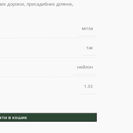
их доріжок, присадибних ділянок,
мітла
так
нейлон
1.33
ати в кошик