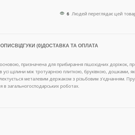
6
Людей переглядає цей товар
ОПИС
ВІДГУКИ (0)
ДОСТАВКА ТА ОПЛАТА
ю основою, призначена для прибирання пішохідних доріжок, п
в усі щілини між тротуарною плиткою, бруківкою, дошками, я
мплектується металевим держаком з різьбовим з’єднанням. Пру
ня в загальногосподарських роботах.