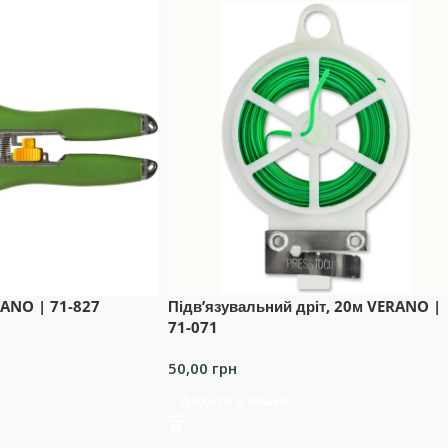
RANO | 71-827
Підв’язувальний дріт, 20м VERANO |
71-071
50,00
грн
Додати в кошик