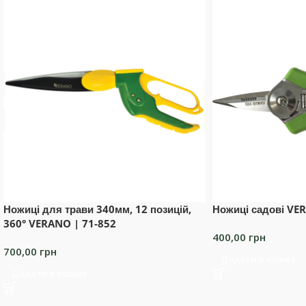
Ножиці для трави 340мм, 12 позицій,
Ножиці садові VE
360° VERANO | 71-852
400,00
грн
700,00
грн
Додати в кошик
Додати в кошик