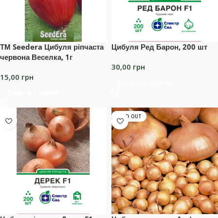
ТМ Seedera Цибуля ріпчаста
Цибуля Ред Барон, 200 шт
червона Веселка, 1г
30,00
грн
15,00
грн
Додати в кошик
Додати в кошик
SOLD OUT