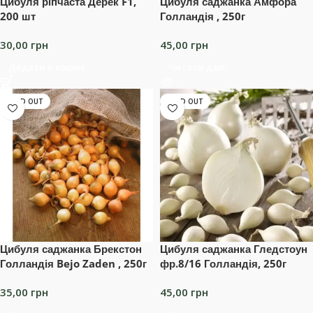
Цибуля ріпчаста Дерек F1,
Цибуля саджанка Амфора
200 шт
Голландія , 250г
30,00
грн
45,00
грн
Додати в кошик
Читати далі
SOLD OUT
SOLD OUT
Цибуля саджанка Брекстон
Цибуля саджанка Гледстоун
Голландія Bejo Zaden , 250г
фр.8/16 Голландія, 250г
35,00
грн
45,00
грн