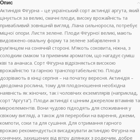
Опис
Актинідія Фігурна – це український сорт актинідії аргута, який
цінується за великі, смачні плоди, високу врожайність та
привабливий зовнішній вигляд. Ліана сильноросла, потребує
міцної опори. Листя зелене. Плоди Фігурної великі, мають
видовжено-овальну форму та зелене забарвлення з
рум’янцем на сонячній стороні. М’якоть соковита, ніжна, з
солодким смаком та приємним ароматом, що нагадує суміш
ківі та ананаса. Сорт Фігурна відрізняється високою
врожайністю та гарною транспортабельністю. Плоди
дозрівають в кінці серпня – на початку вересня. Актинідія –
дводомна рослина, тому для плодоношення необхідна
наявність як жіночих, так і чоловічих екземплярів (наприклад,
сорт “Аргута”). Плоди актинідії є цінним джерелом вітамінів та
мікроелементів. Вони чудово підходять для споживання у
свіжому вигляді, а також для переробки на варення, джеми,
компоти, соки та для сушіння. Для отримання гарного
врожаю рекомендується висаджувати актинідію Фігурна на
сонячних, захищених від вітру ділянках з родючим, добре