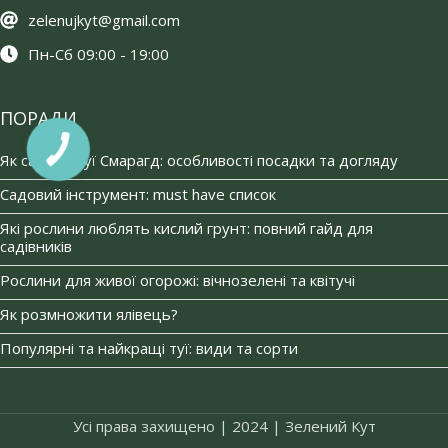
zelenujkyt@gmail.com
Пн-Сб 09:00 - 19:00
ПОРАДИ
Як садити туї Смарагд: особливості посадки та догляду
Садовий інструмент: must have список
Які рослини люблять кислий грунт: повний гайд для
садівників
Рослини для живої огорожі: вічнозелені та квітучі
Як розмножити ялівець?
Популярні та найкращі туї: види та сорти
Усі права захищено | 2024 | Зелений Кут