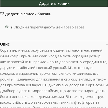
Додати в кошик
Додати в список бажань
2
Людини переглядають цей товар зараз!
Опис
Сорт з великими, округлими ягодами, які мають насичений
синій колір і приємний смак. Ягоди мають середній розмір,
але їх врожайність вражає – вони дозрівають у середині літа,
даруючи стабільний і високий урожай. М’якоть ягоди
солодка, з вираженим ароматом і легкою кислинкою, що
робить її ідеальною для вживання в свіжому вигляді, а також
для приготування варення, джемів або десертів. Сорт лохини
Драйпер є досить морозостійким, що дозволяє вирощувати
його в регіонах з холодними зимами. Він також демонструє
високу стійкість до захворювань, таких як фітофтороз та