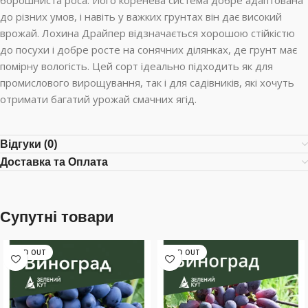
борошниста роса. Його коренева система добре адаптована
до різних умов, і навіть у важких грунтах він дає високий
врожай. Лохина Драйпер відзначається хорошою стійкістю
до посухи і добре росте на сонячних ділянках, де грунт має
помірну вологість. Цей сорт ідеально підходить як для
промислового вирощування, так і для садівників, які хочуть
отримати багатий урожай смачних ягід.
Відгуки (0)
Доставка та Оплата
Супутні товари
SOLD OUT
SOLD OUT