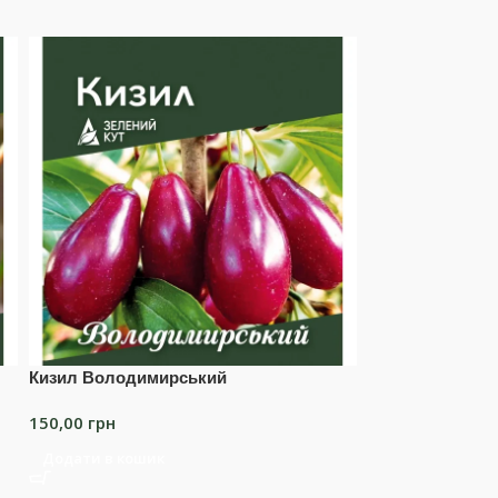
Кизил Володимирський
Лохина Дюк
150,00
грн
180,00
грн
–
35
Додати в кошик
Оберіть опції