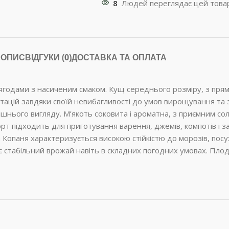
8
Людей переглядає цей товар
ОПИС
ВІДГУКИ (0)
ДОСТАВКА ТА ОПЛАТА
 ягодами з насиченим смаком. Кущ середнього розміру, з пр
нтацій завдяки своїй невибагливості до умов вирощування та
нішнього вигляду. М’якоть соковита і ароматна, з приємним с
орт підходить для приготування варення, джемів, компотів і 
 Копаня характеризується високою стійкістю до морозів, посух
є стабільний врожай навіть в складних погодних умовах. Плод