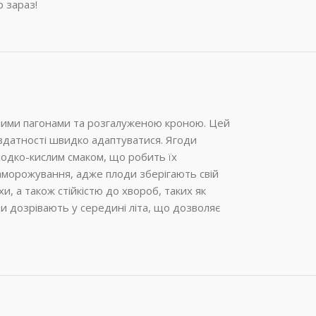
 зараз!
ямими пагонами та розгалуженою кроною. Цей
 здатності швидко адаптуватися. Ягоди
олодко-кислим смаком, що робить їх
заморожування, адже плоди зберігають свій
и, а також стійкістю до хвороб, таких як
и дозрівають у середині літа, що дозволяє