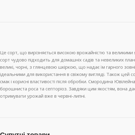
Це сорт, що вирізняється високою врожайністю та великими
сорт чудово підходить для домашніх садів та невеликих пла
великі, чорні, з глянцевою шкіркою, що надає їм гарного зов
ідеальними для використання в свіжому вигляді. Також цей с
смак і корисні властивості після обробки. Смородина Ювілейна
борошниста роса та септоріоз. Завдяки цим якостям, вона да
отримувати урожай вже в червні-липні.
Супутні товари