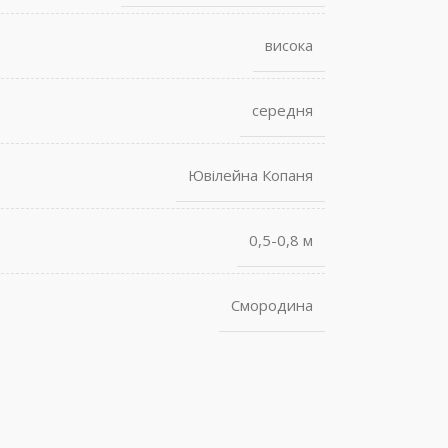
висока
середня
Ювілейна Копаня
0,5-0,8 м
Смородина