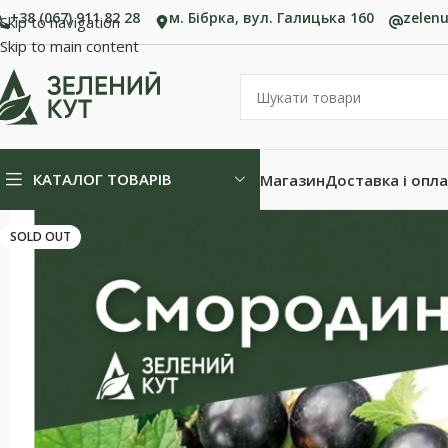
+38 (067) 911 82 28
м. Бібрка, вул. Галицька 160
zelen
Skip to navigation
Skip to main content
КАТАЛОГ ТОВАРІВ
Магазин
Доставка і опл
SOLD OUT