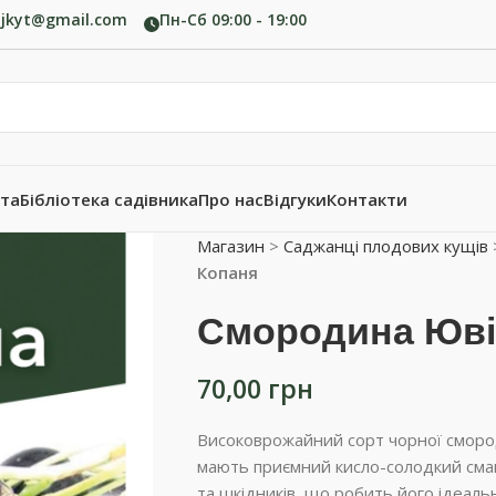
ujkyt@gmail.com
Пн-Сб 09:00 - 19:00
ата
Бібліотека садівника
Про нас
Відгуки
Контакти
Магазин
>
Саджанці плодових кущів
Копаня
Смородина Юві
70,00
грн
Високоврожайний сорт чорної смород
мають приємний кисло-солодкий смак.
та шкідників, що робить його ідеал