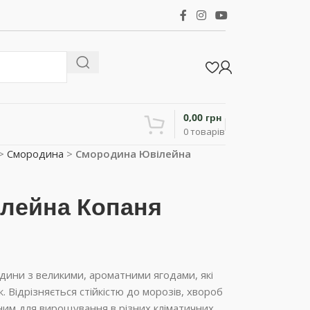
0,00
грн
0
товарів
>
Смородина
>
Смородина Ювілейна
лейна Копаня
ини з великими, ароматними ягодами, які
 Відрізняється стійкістю до морозів, хвороб
ьним для вирощування в різних кліматичних