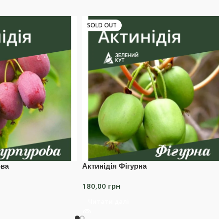
SOLD OUT
ова
Актинідія Фігурна
180,00
грн
Читати далі