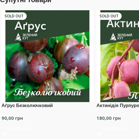
SOLD OUT
SOLD OUT
Аґрус Безколючковий
Актинідія Пурпур
90,00
грн
180,00
грн
Читати далі
Читати далі