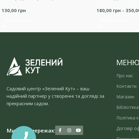
130,00
грн
180,00
грн
–
350,
Читати далі
Оберіть опції
МЕН
Про нас
Контакти
Садовий центр «Зелений Кут» – ваш
надійний партнер у створенні та догляді за
Магазин
прекрасним садом.
Бібліотека
Політика к
Договір о
Ми у соцмережах:
Поверненн