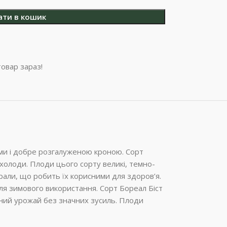
ати в кошик
овар зараз!
ами і добре розгалуженою кроною. Сорт
холоди. Плоди цього сорту великі, темно-
ерали, що робить їх корисними для здоров’я.
ля зимового використання. Сорт Бореал Біст
льний урожай без значних зусиль. Плоди