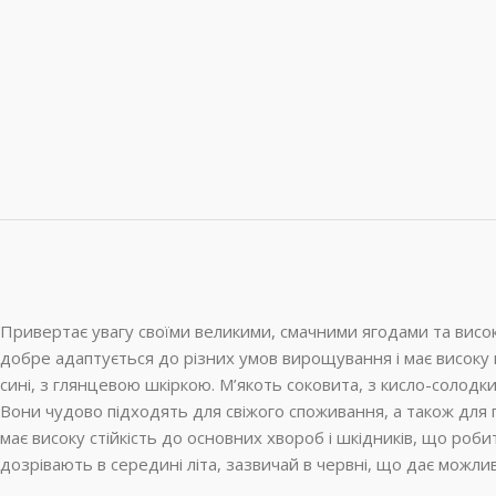
Привертає увагу своїми великими, смачними ягодами та вис
добре адаптується до різних умов вирощування і має високу 
сині, з глянцевою шкіркою. М’якоть соковита, з кисло-солодки
Вони чудово підходять для свіжого споживання, а також для
має високу стійкість до основних хвороб і шкідників, що роб
дозрівають в середині літа, зазвичай в червні, що дає можли