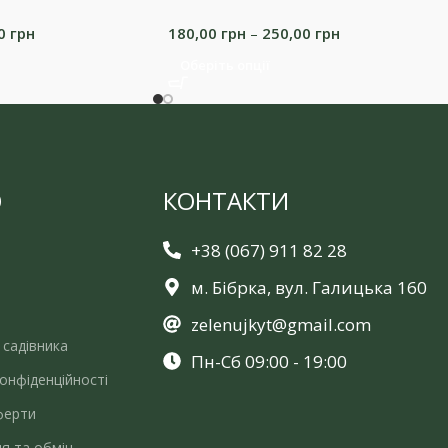
00
грн
180,00
грн
–
250,00
грн
Оберіть опції
Ю
КОНТАКТИ
+38 (067) 911 82 28
м. Бібрка, вул. Галицька 160
zelenujkyt@gmail.com
 садівника
Пн-Сб 09:00 - 19:00
онфіденційності
ферти
я та обмін