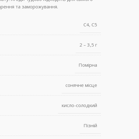
арення та заморожування.
С4
,
С5
2 – 3,5 г
Помірна
сонячне місце
кисло-солодкий
Пізній