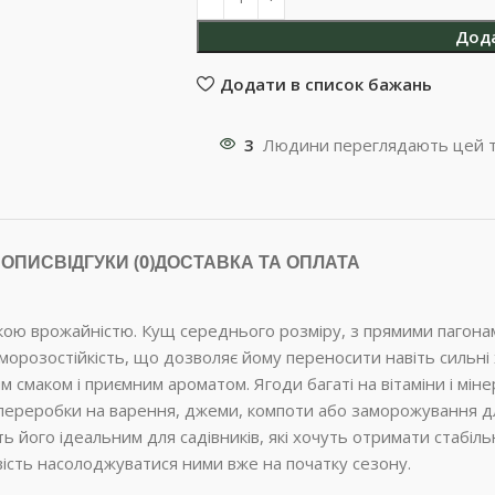
Дод
Додати в список бажань
3
Людини переглядають цей т
ОПИС
ВІДГУКИ (0)
ДОСТАВКА ТА ОПЛАТА
окою врожайністю. Кущ середнього розміру, з прямими пагон
морозостійкість, що дозволяє йому переносити навіть сильні 
м смаком і приємним ароматом. Ягоди багаті на вітаміни і мін
 переробки на варення, джеми, компоти або заморожування д
ить його ідеальним для садівників, які хочуть отримати стабі
вість насолоджуватися ними вже на початку сезону.