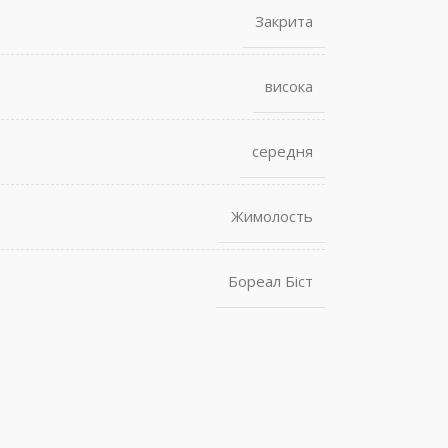
Закрита
висока
середня
Жимолость
Бореал Біст