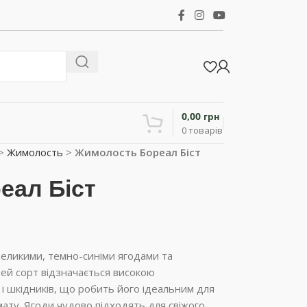
0,00
грн
0
товарів
>
Жимолость
>
Жимолость Бореал Біст
еал Біст
еликими, темно-синіми ягодами та
ей сорт відзначається високою
 і шкідників, що робить його ідеальним для
ату. Ягоди чудово підходять для свіжого