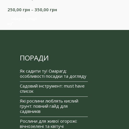
250,00
грн
–
350,00
грн
180,00
грн
–
35
Оберіть опції
Оберіть опції
ПОРАДИ
Як садити туї Смарагд:
особливості посадки та догляду
Садовий інструмент: must have
список
Які рослини люблять кислий
грунт: повний гайд для
садівників
Рослини для живої огорожі:
вічнозелені та квітучі