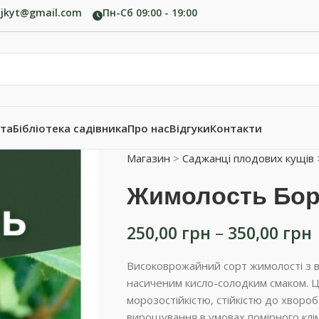
ujkyt@gmail.com
Пн-Сб 09:00 - 19:00
ата
Бібліотека садівника
Про нас
Відгуки
Контакти
Магазин
>
Саджанці плодових кущів
Жимолость Бор
250,00
грн
–
350,00
грн
Високоврожайний сорт жимолості з в
насиченим кисло-солодким смаком. Ц
морозостійкістю, стійкістю до хвороб
вирощування в умовах помірного клім