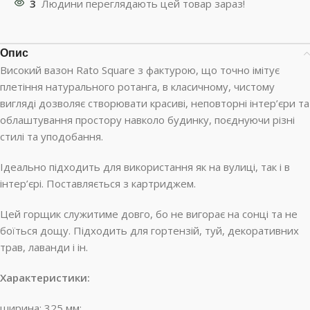
3
Людини переглядають цей товар зараз!
Опис
Високий вазон Rato Square з фактурою, що точно імітує
плетіння натурального ротанга, в класичному, чистому
вигляді дозволяє створювати красиві, неповторні інтер’єри та
облаштування простору навколо будинку, поєднуючи різні
стилі та уподобання.
Ідеально підходить для використання як на вулиці, так і в
інтер’єрі. Поставляється з картриджем.
Цей горщик служитиме довго, бо не вигорає на сонці та не
боїться дощу. Підходить для гортензій, туй, декоративних
трав, лаванди і ін.
Характеристики:
ширина: 325 мм;