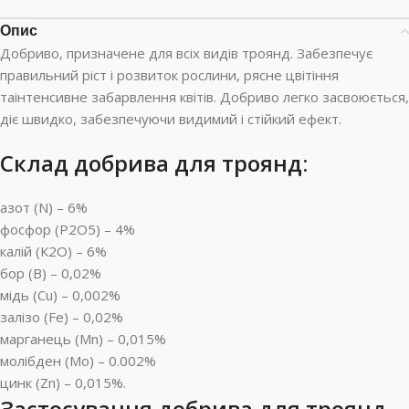
Опис
Добриво, призначене для всіх видів троянд. Забезпечує
правильний ріст і розвиток рослини, рясне цвітіння
таінтенсивне забарвлення квітів. Добриво легко засвоюється,
діє швидко, забезпечуючи видимий і стійкий ефект.
Склад добрива для троянд:
азот (N) – 6%
фосфор (P2O5) – 4%
калій (К2О) – 6%
бор (В) – 0,02%
мідь (Сu) – 0,002%
залізо (Fe) – 0,02%
марганець (Mn) – 0,015%
молібден (Mo) – 0.002%
цинк (Zn) – 0,015%.
Застосування
добрива для троянд