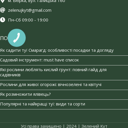
м. Бібрка, вул. Галицька 160
zelenujkyt@gmail.com
Пн-Сб 09:00 - 19:00
ПОРАДИ
Як садити туї Смарагд: особливості посадки та догляду
Садовий інструмент: must have список
Які рослини люблять кислий грунт: повний гайд для
садівників
Рослини для живої огорожі: вічнозелені та квітучі
Як розмножити ялівець?
Популярні та найкращі туї: види та сорти
Усі права захищено | 2024 | Зелений Кут