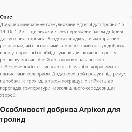
Опис
Добриво мінеральне гранульоване Agrecol для троянд 16-
14-16, 1,2 кг – це високоякісне, перевірене часом добриво
для усіх видів троянд. Завдяки швидкодіючим корисним
речовинам, які є основними компонентами гранул добрива,
воно утворює всі необхідні умови для активного росту і
розвитку рослин. Але його головним завданням є
забезпечення інтенсивного цвітіння квітів яскравими та
насиченими кольорами. Додатково цей продукт підтримує
гідробаланс троянд, а також покращує їх стійкість до
перепадів температури навколишнього середовища і
хвороб.
Особливості добрива Агрікол для
троянд