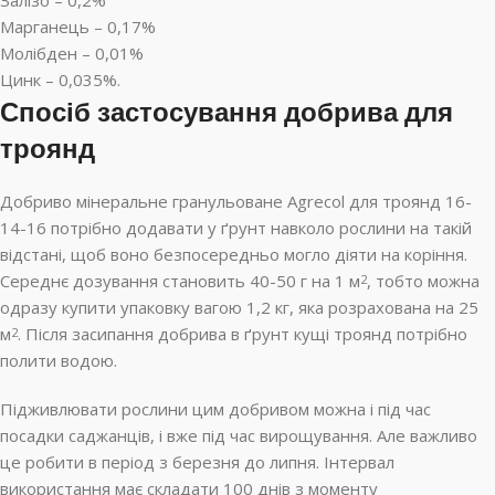
Залізо – 0,2%
Марганець – 0,17%
Молібден – 0,01%
Цинк – 0,035%.
Спосіб застосування добрива для
троянд
Добриво мінеральне гранульоване Agrecol для троянд 16-
14-16 потрібно додавати у ґрунт навколо рослини на такій
відстані, щоб воно безпосередньо могло діяти на коріння.
Середнє дозування становить 40-50 г на 1 м
, тобто можна
2
одразу купити упаковку вагою 1,2 кг, яка розрахована на 25
м
. Після засипання добрива в ґрунт кущі троянд потрібно
2
полити водою.
Підживлювати рослини цим добривом можна і під час
посадки саджанців, і вже під час вирощування. Але важливо
це робити в період з березня до липня. Інтервал
використання має складати 100 днів з моменту