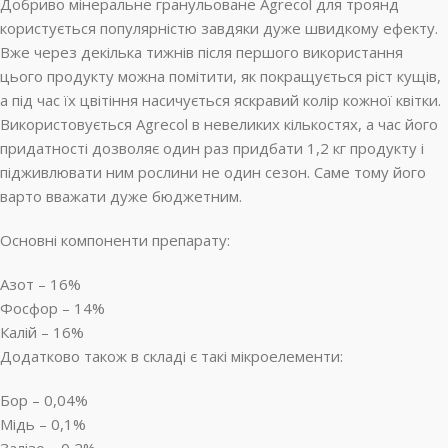
Добриво мінеральне гранульоване Agrecol для троянд
користується популярністю завдяки дуже швидкому ефекту.
Вже через декілька тижнів після першого використання
цього продукту можна помітити, як покращується ріст кущів,
а під час їх цвітіння насичується яскравий колір кожної квітки.
Використовується Agrecol в невеликих кількостях, а час його
придатності дозволяє один раз придбати 1,2 кг продукту і
підживлювати ним рослини не один сезон. Саме тому його
варто вважати дуже бюджетним.
Основні компоненти препарату:
Азот – 16%
Фосфор – 14%
Калій – 16%
Додатково також в складі є такі мікроелементи:
Бор – 0,04%
Мідь – 0,1%