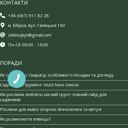
КОНТАКТИ
+38 (067) 911 82 28
м. Бібрка, вул. Галицька 160
zelenujkyt@gmail.com
Пн-Сб 09:00 - 19:00
ПОРАДИ
Як садити туї Смарагд: особливості посадки та догляду
Садовий інструмент: must have список
Які рослини люблять кислий грунт: повний гайд для
садівників
Рослини для живої огорожі: вічнозелені та квітучі
Як розмножити ялівець?