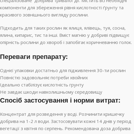
спеціалізоване добрива тривалої дії. Містить всі необхідні
компоненти для збереження рівня кислотності ґрунту та
красивого зовнішнього вигляду рослини.
Підходить для таких рослин як ялиця, ялівець, туя, сосна,
ялина, кипарис, тис та інші. Вміст магнію у добриві підвищує
опірність рослини до хвороб і запобігає коричневанню голок.
Переваги препарату:
Однієї упаковки достатньо для підживлення 30-ти рослин
Повністю задовольняє потреби хвойних
Ідеально стабілізує кислотність грунту
Не завдає шкоди навколишньому середовищу
Спосіб застосування і норми витрат:
Концентрат для розведення у воді. Розчинити кришечку
добрива на 1-2 л води. Застосовувати кожні 14 днів у період
вегетації з квітня по серпень. Рекомендована доза добрива