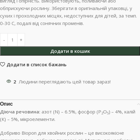
вигляд і опірність. Використовують, поливаючи або
обприскуючи рослину. Зберігати в оригінальній упаковці, у
сухих і прохолодних місцях, недоступних для дітей, за темп.
0-30 С, подалі від сонячних променів.
Додати в кошик
Додати в список бажань
2
Людини переглядають цей товар зараз!
Опис
Діюча речовина:
азот (N) – 6.5%, фосфор (P
O
)
– 4%, калій
2
5
(К) – 5%, мікроелементи.
Добриво Biopon для хвойних рослин – це високоякісне