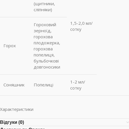
(щитники,
сліпняки)
1,5-2,0 мл/
Гороховий
сотку
зерноїд,
горохова
плодожерка,
Горох
горохова
попелиця,
бульбочкові
довгоносики
1-2 мл/
Соняшник
Попелиці
сотку
Характеристики
Відгуки (0)