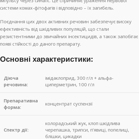
імпульсу через синапс. Це спричиняє ураження нервової
системи комах-фітофагів і відповідно – їх загибель.
Поєднання цих двох активних речовин забезпечує високу
ефективність від шкідливих популяцій, що стали
резистентними до звичайних інсектицидів, а також запобігає
появі стійкості до даного препарату.
Основні характеристики:
Діюча
імідаклоприд, 300 г/л + альфа-
речовина:
циперметрин, 100 г/л
Препаративна
концентрат суспензії
форма:
колорад­ський жук, клоп шкідлива
Спектр дії:
черепашка, трипси, п’явиці, попелиці,
блішки, цикадки