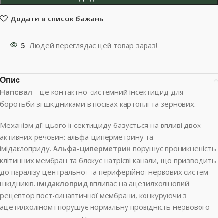
Додати в список бажань
5
Людей переглядає цей товар зараз!
Опис
Наповал
– це контактно-системний інсектицид для
боротьби зі шкідниками в посівах картоплі та зернових.
Механізм дії цього інсектициду базується на впливі двох
активних речовин: альфа-циперметрину та
імідаклоприду.
Альфа-циперметрин
порушує проникненість
клітинних мембран та блокує натрієві канали, що призводить
до паралізу центральної та периферійної нервових систем
шкідників.
Імідаклоприд
впливає на ацетилхоліновий
рецептор пост-синаптичної мембрани, конкуруючи з
ацетилхоліном і порушує нормальну провідність нервового