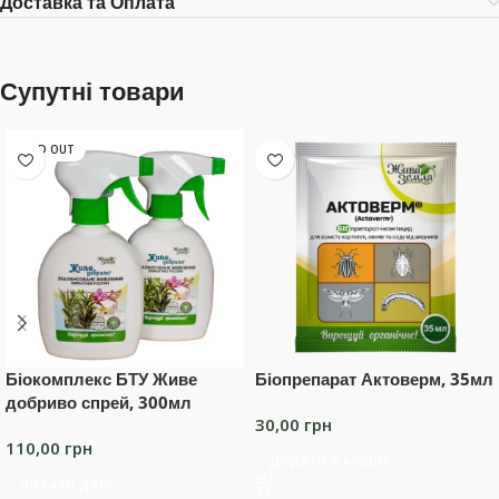
Доставка та Оплата
Супутні товари
SOLD OUT
Біокомплекс БТУ Живе
Біопрепарат Актоверм, 35мл
добриво спрей, 300мл
30,00
грн
110,00
грн
Додати в кошик
Читати далі