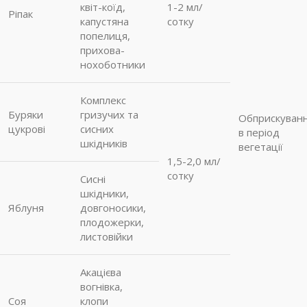
квіт-коїд,
1-2 мл/
Ріпак
капустяна
сотку
попелиця,
прихова-
нохоботники
Комплекс
Буряки
гризучих та
Обприскуван
цукрові
сисних
в період
шкідників
вегетації
1,5-2,0 мл/
сотку
Сисні
шкідники,
Яблуня
довгоносики,
плодожерки,
листовійки
Акацієва
вогнівка,
Соя
клопи