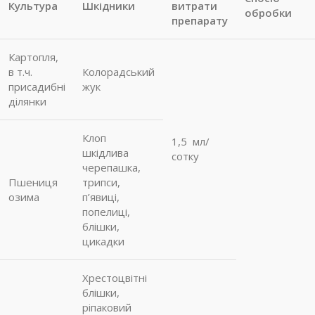
Культура
Шкідники
витрати
обробки
препарату
Картопля,
в т.ч.
Колорадський
присадибні
жук
ділянки
Клоп
1,5 мл/
шкідлива
сотку
черепашка,
Пшениця
трипси,
озима
п’явиці,
попелиці,
блішки,
цикадки
Хрестоцвітні
блішки,
ріпаковий