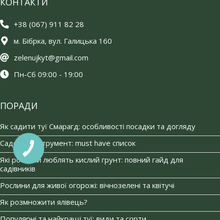
КОНТАКТИ
+38 (067) 911 82 28
м. Бібрка, вул. Галицька 160
zelenujkyt@gmail.com
Пн-Сб 09:00 - 19:00
ПОРАДИ
Як садити туї Смарагд: особливості посадки та догляду
Садовий інструмент: must have список
Які рослини люблять кислий грунт: повний гайд для
садівників
Рослини для живої огорожі: вічнозелені та квітучі
Як розмножити ялівець?
Популярні та найкращі туї: види та сорти