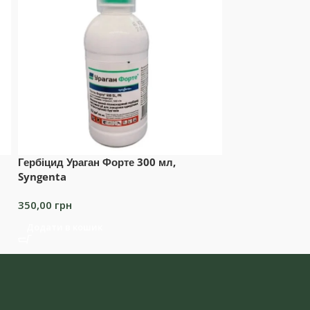
Гербіцид Ураган Форте 300 мл,
Добриво Флорі
Syngenta
грунту 200г
350,00
грн
80,00
грн
Додати в кошик
Читати далі