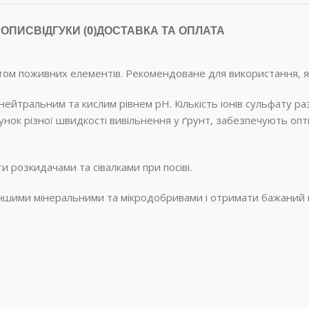
ОПИС
ВІДГУКИ (0)
ДОСТАВКА ТА ОПЛАТА
м поживних елементів. Рекомендоване для використання, як 
ейтральним та кислим рівнем рН. Кількість іонів сульфату р
хунок різної швидкості вивільнення у ґрунт, забезпечують о
и розкидачами та сівалками при посіві.
іншими мінеральними та мікродобривами і отримати бажаний 