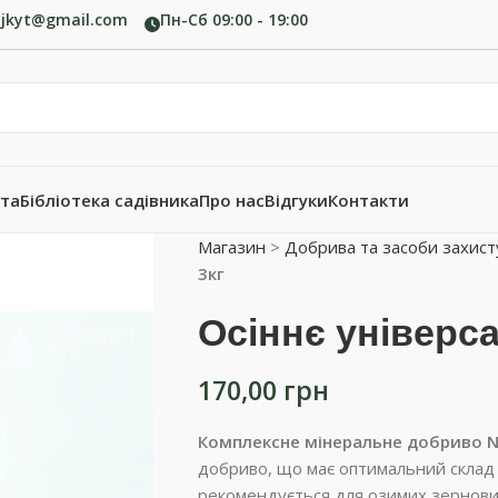
ujkyt@gmail.com
Пн-Сб 09:00 - 19:00
ата
Бібліотека садівника
Про нас
Відгуки
Контакти
Магазин
>
Добрива та засоби захист
3кг
Осіннє універс
170,00
грн
Комплексне мінеральне добриво NP
добриво, що має оптимальний склад
рекомендується для озимих зернових