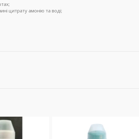
тах;
ні цитрату амонію та воді;