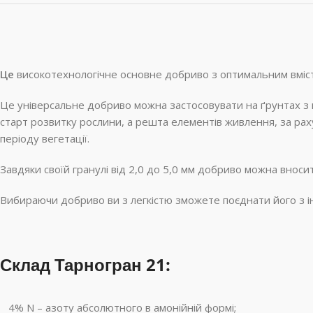
Це
високотехнологічне основне добриво з оптимальним вмісто
Це універсальне добриво можна застосовувати на ґрунтах з н
старт розвитку рослини, а решта елементів живлення, за ра
періоду вегетації.
Завдяки своїй гранулі від 2,0 до 5,0 мм добриво можна вносит
Вибираючи добриво ви з легкістю зможете поєднати його з 
Склад Тарногран 21:
4% N – азоту абсолютного в амонійній формі;