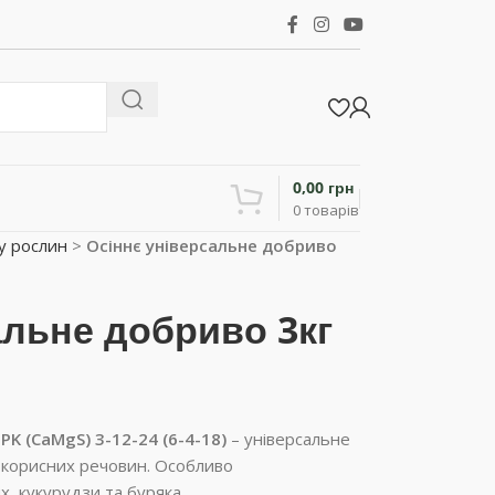
0,00
грн
0
товарів
у рослин
>
Осіннє універсальне добриво
альне добриво 3кг
K (CaMgS) 3-12-24 (6-4-18)
– універсальне
 корисних речовин. Особливо
, кукурудзи та буряка.