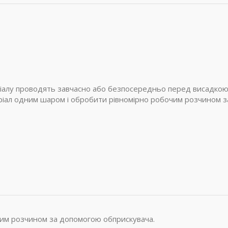
іалу проводять завчасно або безпосередньо перед висадкою
ріал одним шаром і обробити рівномірно робочим розчином з
им розчином за допомогою обприскувача.