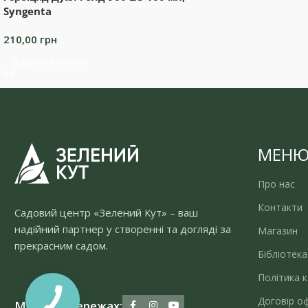
Syngenta
210,00
грн
Додати в кошик
МЕН
Про нас
Контакти
Садовий центр «Зелений Кут» – ваш
надійний партнер у створенні та догляді за
Магазин
прекрасним садом.
Бібліотека
Політика к
Договір о
Ми у соцмережах: