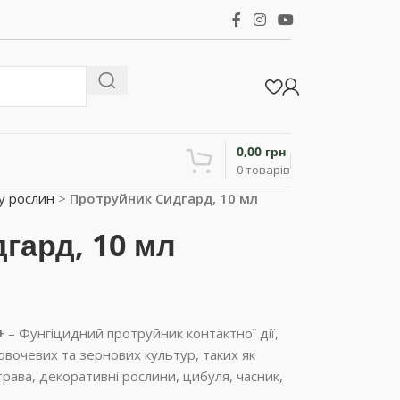
0,00
грн
0
товарів
у рослин
>
Протруйник Сидгард, 10 мл
гард, 10 мл
+
– Фунгіцидний протруйник контактної дії,
овочевих та зернових культур, таких як
трава, декоративні рослини, цибуля, часник,