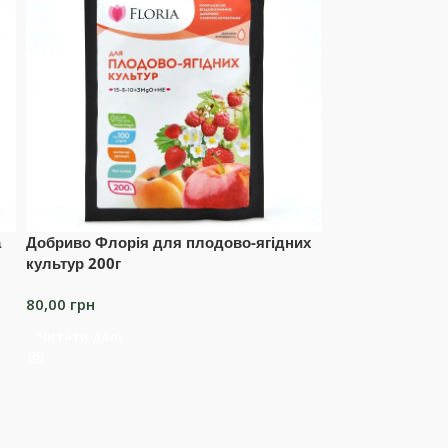
а
Добриво Флорія для плодово-ягідних
Добриво Флорія
культур 200г
хвойних рослин
80,00
грн
60,00
грн
Читати далі
Додати в коши