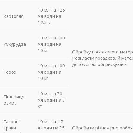
10 мл на 125
Картопля
мл води на
12.5 кг
10 мл на 100
Кукурудза
мл води на
10 кг
Обробку посадкового матер
Розкласти посадковий мате
допомогою обприскувача.
10 мл на 100
Горох
мл води на
10 кг
10 мл на 70
Пшениця
мл води на 7
озима
кг
Газонні
10 мл на 1.7
трави
л води на 35
Обробити рівномірно робоч