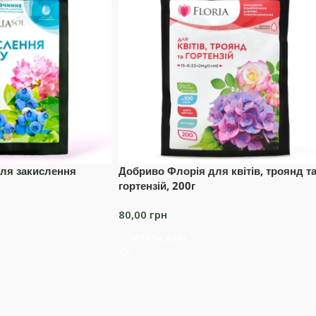
ля закислення
Добриво Флорія для квітів, троянд т
гортензій, 200г
80,00
грн
Читати далі