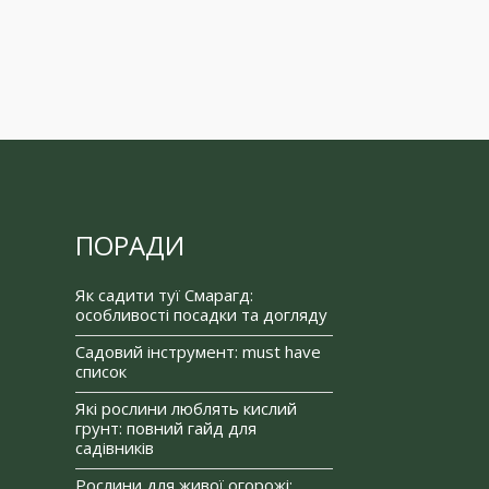
ПОРАДИ
Як садити туї Смарагд:
особливості посадки та догляду
Садовий інструмент: must have
список
Які рослини люблять кислий
грунт: повний гайд для
садівників
Рослини для живої огорожі: