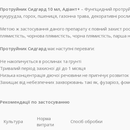
Протруйник Сидгард 10 мл, Адіант+
– Фунгіцидний протруйн
кукурудза, горох, пшениця, газонна трава, декоративні рослин
Метою ж застосування даного препарату є повний захист росл
плямистість, чорнова плямистість, чорна плямистість, парша н
Протруйник Сидгард
має наступні переваги:
Не накопичується в рослинах та грунті
Тривалий період захисної дії до 1 місяця
Низька концентрація діючої речовини не пригнічує розвиток
Захищає від небезпечних захворювань такі як, фузаріоз, фом
Рекомендації по застосуванню
Норма
Культура
Спосіб обробки
витрати