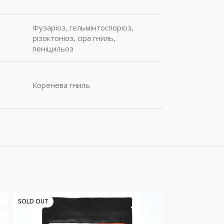
Фузаріоз, гельмінтоспоріоз,
різоктоніоз, сіра гниль,
пеніцильоз
Коренева гниль
SOLD OUT