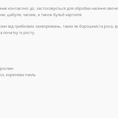
ик контактної дії, застосовується для обробки насіння овоче
и, цибуля, часник, а також бульб картоплі.
ин від грибкових захворювань, таких як борошниста роса, ір
а початку їх росту.
 рослин
оз, коренева гниль