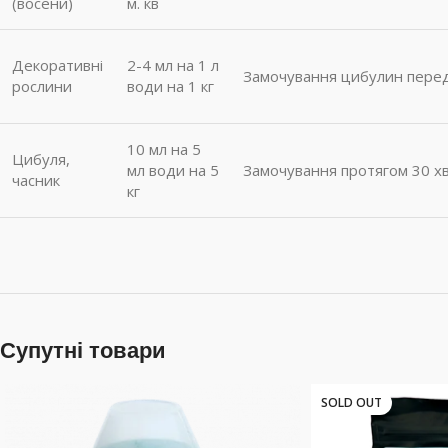
(восени)
м. кв
Декоративні
2-4 мл на 1 л
Замочування цибулин перед 
рослини
води на 1 кг
10 мл на 5
Цибуля,
мл води на 5
Замочування протягом 30 х
часник
кг
Супутні товари
SOLD OUT