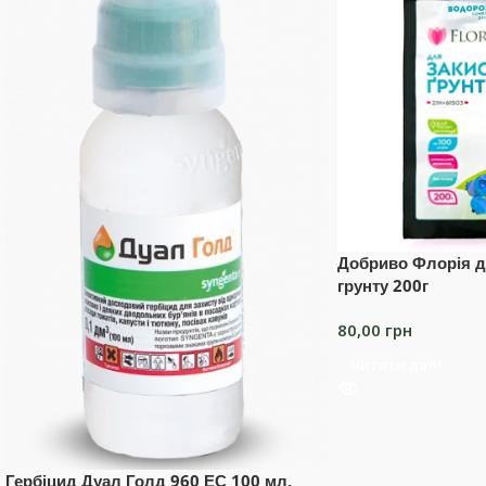
Добриво Флорія д
грунту 200г
80,00
грн
Читати далі
Гербіцид Дуал Голд 960 ЕС 100 мл,