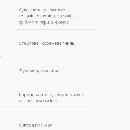
Суха гниль, різоктоніоз,
гельмінтоспоріоз, звичайна і
срібляста парша, фомоз
Стеблова і коренева гниль
.
а
Фузаріоз, асхотиоз
Коренева гниль, тверда сажка,
пліснявіння насіння
Снігова пліснява