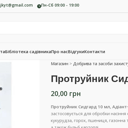
ujkyt@gmail.com
Пн-Сб 09:00 - 19:00
ата
Бібліотека садівника
Про нас
Відгуки
Контакти
Магазин
>
Добрива та засоби захист
Протруйник Сид
20,00
грн
Протруйник Сидгард 10 мл, Адіант
застосовується для обробки насіння 
кукурудза, горох, пшениця, газонна 
а також бульб картоплі.