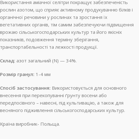
Використання аміачної селітри покращує забезпеченість
рослин азотом, що сприяє активному продукуванню білків і
органічної речовини у рослинах та зростання їх
вегетативних органів, тім самим забезпечуючи підвищення
врожаю сільськогосподарських культур та його якісніх
показників, подовження терміну зберігання,
транспортабельності та лежкості продукції.
Склад:
азот загальний (N) — 34%.
Розмір гранул:
1-4 мм
Спосіб застосування:
Використовується для основного
внесення при перекопуванні ґрунту восени або
передпосівного – навесні, під культивацію, а також для
весняного підживлення сільськогосподарських культур.
Країна виробник- Польща.