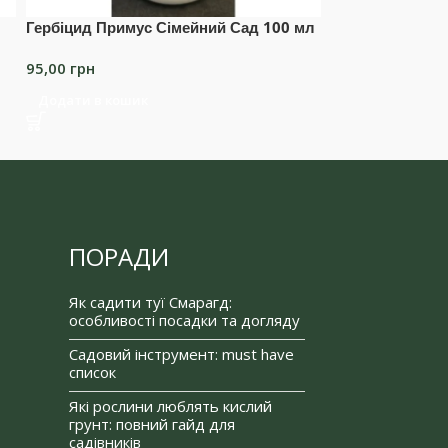
Гербіцид Примус Сімейний Сад 100 мл
Добриво Флорія
200г
95,00
грн
60,00
грн
Додати в кошик
Додати в коши
ПОРАДИ
Як садити туї Смарагд:
особливості посадки та догляду
Садовий інструмент: must have
список
Які рослини люблять кислий
грунт: повний гайд для
садівників