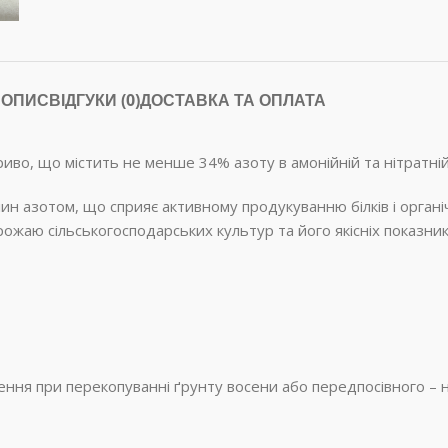
ОПИС
ВІДГУКИ (0)
ДОСТАВКА ТА ОПЛАТА
иво, що містить не менше 34% азоту в амонійній та нітратній
ин азотом, що сприяє активному продукуванню білків і органі
ожаю сільськогосподарських культур та його якісніх показник
ня при перекопуванні ґрунту восени або передпосівного – на