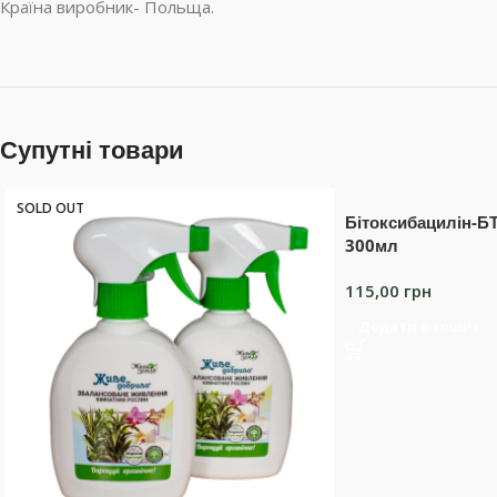
Країна виробник- Польща.
Супутні товари
SOLD OUT
Бітоксибацилін-БТ
300мл
115,00
грн
Додати в кошик