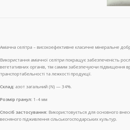
Аміачна селітра – високоефективне класичне мінеральне добр
Використання аміачної селітри покращує забезпеченість росл
вегетативних органів, тім самим забезпечуючи підвищення вр
транспортабельності та лежкості продукції.
Склад:
азот загальний (N) — 34%.
Розмір гранул:
1-4 мм
Спосіб застосування:
Використовується для основного внесен
весняного підживлення сільськогосподарських культур.