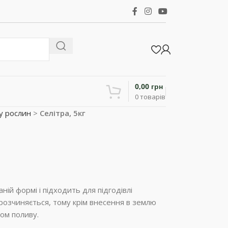
0,00
грн
0
товарів
у рослин
>
Селітра, 5кг
ній формі і підходить для підгодівлі
розчиняється, тому крім внесення в землю
хом поливу.