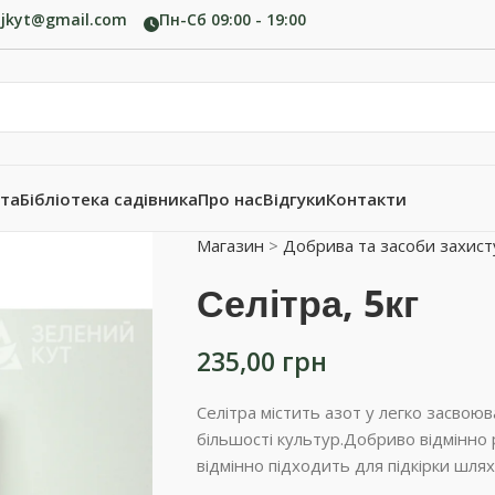
ujkyt@gmail.com
Пн-Сб 09:00 - 19:00
ата
Бібліотека садівника
Про нас
Відгуки
Контакти
Магазин
>
Добрива та засоби захист
Селітра, 5кг
235,00
грн
Селітра містить азот у легко засвоюва
більшості культур.Добриво відмінно 
відмінно підходить для підкірки шля