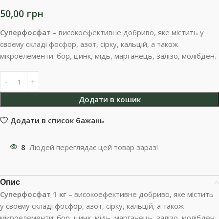
50,00
грн
Суперфосфат
–
в
исокоефективне добриво, яке містить у
своєму складі фосфор, азот, сірку, кальцій, а також
мікроелементи: бор, цинк, мідь, марганець, залізо, молібден.
Додати в кошик
Додати в список бажань
8
Людей переглядає цей товар зараз!
Опис
Суперфосфат 1 кг
–
в
исокоефективне добриво, яке містить
у своєму складі фосфор, азот, сірку, кальцій, а також
мікроелементи: бор, цинк, мідь, марганець, залізо, молібден.