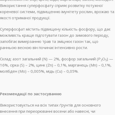
Використання суперфосфату сприяє розвитку потужної
кореневої системи, підвищенню імунітету рослин, врожаю та
якості отриманої продукції.
Суперфосфат містить підвищену кількість фосфору, що дає
можливість краще підготувати газон до зимового періоду,
запобігає вимерзанню трав та зміцнює газон так, що
ранньою весною він починає інтенсивно рости.
С
клад:
азот загальний (
N
) — 2%, фосфор загальний (Р
О
) —
2
5
16%, сірка (
S
) – 2%,
цинк (Zn) – 0,1%, марганець (Mn) – 0,1%,
молібден (Mo) – 0,005%, мідь (Cu) – 0,05%.
Рекомендації по застосуванню
Використовується
на всіх типах ґрунтів
для основного
внесення при переорюванні восени або навесні, чи