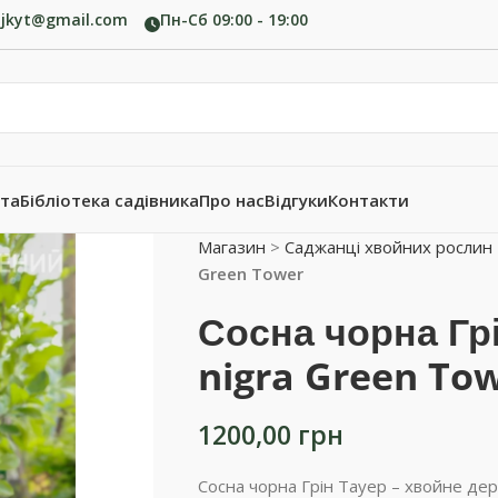
ujkyt@gmail.com
Пн-Сб 09:00 - 19:00
ата
Бібліотека садівника
Про нас
Відгуки
Контакти
Магазин
>
Саджанці хвойних рослин
Green Tower
Сосна чорна Грі
nigra Green To
1200,00
грн
Сосна чорна Грін Тауер – хвойне д