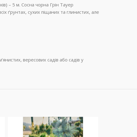
ків) – 5 м. Сосна чорна Грін Тауер
сіх ґрунтах, сухих піщаних та глинистих, але
’янистих, вересових садів або садів у