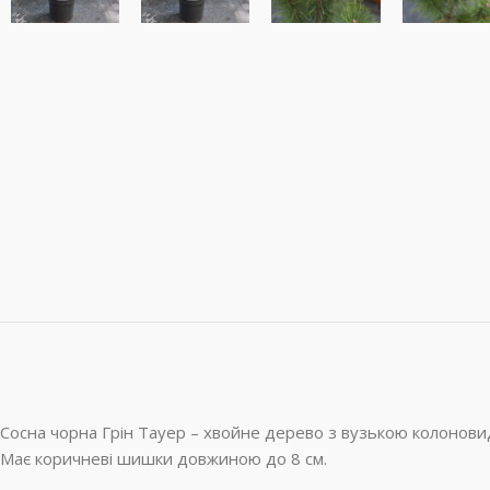
Сосна чорна Грін Тауер – хвойне дерево з вузькою колоновид
Має коричневі шишки довжиною до 8 см.