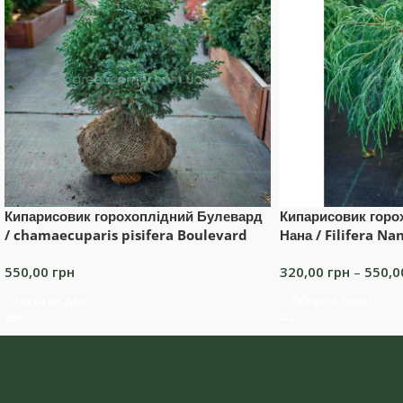
Кипарисовик горохоплідний Булевард
Кипарисовик горо
/ chamaecuparis pisifera Boulevard
Нана / Filifera Na
550,00
грн
320,00
грн
–
550,
Читати далі
Оберіть опції