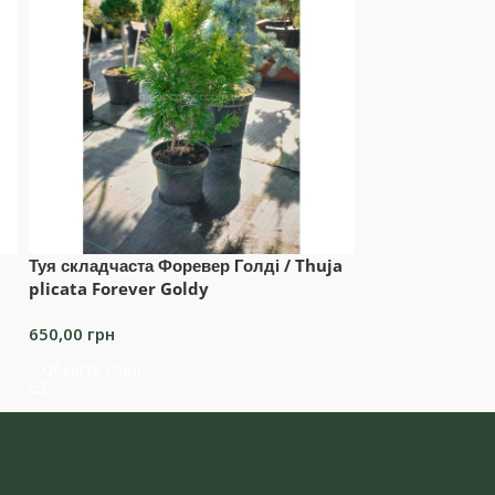
Туя складчаста Форевер Голді / Thuja
Ялівець звичайн
plicata Forever Goldy
Juniperus com
650,00
грн
350,00
грн
Оберіть опції
Додати в коши