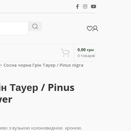
0,00
грн
0
товарів
>
Сосна чорна Грін Тауер / Pinus nigra
н Тауер / Pinus
wer
ерево з вузькою колоновидною кроною.