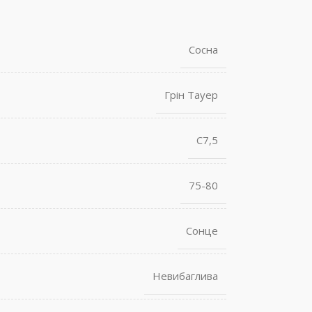
Сосна
Грін Тауер
С7,5
75-80
Сонце
Невибаглива