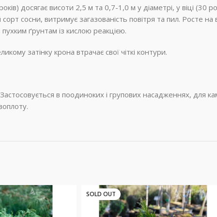
ів) досягає висоти 2,5 м та 0,7-1,0 м у діаметрі, у віці (30 ро
орт сосни, витримує загазованість повітря та пил. Росте на в
пухким ґрунтам із кислою реакцією.
икому затінку крона втрачає свої чіткі контури.
Застосовується в поодиноких і групових насадженнях, для кам
воплоту.
SOLD OUT