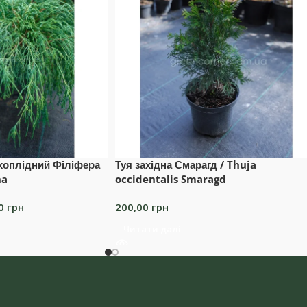
хоплідний Філіфера
Туя західна Смарагд / Thuja
na
occidentalis Smaragd
00
грн
200,00
грн
Читати далі