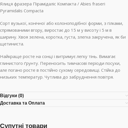
Ялиця фразера Пірамідаліс Компакта / Abies fraseri
Pyramidalis Compacta
Сорт вузької, конічної або колоноподібної форми, з гілками,
спрямованими вгору, виростає до 15 м у висоту і 5 м в
ширину. Хвоя зелена, коротка, густа, злегка закручена, як би
щетиниста.
Найкраще росте на сонці і витримує легку тінь. Вимагає
глинистого ґрунту. Переносить тимчасові періоди посухи,
але погано росте в постійно сухому середовищі. Стійка до
низьких температур. Чутлива до забруднення повітря.
Відгуки (0)
Доставка та Оплата
Супутні товари