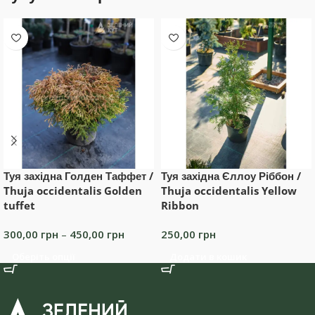
Туя західна Голден Таффет /
Туя західна Єллоу Ріббон /
Thuja occidentalis Golden
Thuja occidentalis Yellow
tuffet
Ribbon
300,00
грн
–
450,00
грн
250,00
грн
Оберіть опції
Додати в кошик