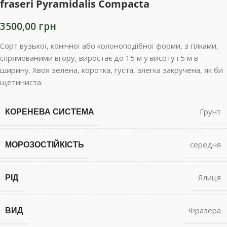
fraseri Pyramidalis Compacta
3500,00
грн
Сорт вузької, конічної або колоноподібної форми, з гілками,
спрямованими вгору, виростає до 15 м у висоту і 5 м в
ширину. Хвоя зелена, коротка, густа, злегка закручена, як би
щетиниста.
КОРЕНЕВА СИСТЕМА
Грунт
МОРОЗОСТІЙКІСТЬ
середня
РІД
Ялиця
ВИД
Фразера