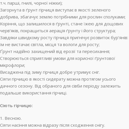
т.ч. парші, гнилі, чорної ніжки);
Загорнута в ґрунт гірчиця виступає в якості зеленого
добрива, збагачує землю потрібними для рослин сполуками;
Коріння, що залишилося в ґрунті, стане їжею для дощових
черв’яків, покращиться аерація ґрунту і його структура;
Завдяки швидкому росту гірчиця пригнічує розвиток бур’янів:
їм не вистачає світла, місця та вологи для росту;
Ґрунт надійно захищений від ерозії та пересихання;
Створюються сприятливі умови для корисної ґрунтової
мікрофлори;
Висаджена під зиму гірчиця добре утримує сніг.
Сіяти гірчицю в якості сидерату можна протягом усього
дачного сезону. Від обраного для сівби періоду залежить
подальше використання гірчиці.
Сіють гірчицю:
1. Весною.
Сіяти насіння можна відразу після сходження снігу.