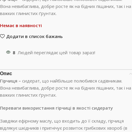
Вона невибаглива, добре росте як на бідних піщаних, так і на
важких глинистих ґрунтах.
Немає в наявності
Додати в список бажань
8
Людей переглядає цей товар зараз!
Опис
Гірчиця –
сидерат, що найбільше полюбився садівникам.
Вона невибаглива, добре росте як на бідних піщаних, так і на
важких глинистих ґрунтах.
Переваги використання гірчиці в якості сидерату
Завдяки ефірному маслу, що входить до її складу, гірчиця
відлякує шкідників і пригнічує розвиток грибкових хвороб (в