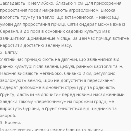
Закладають їх неглибоко, близько 1 см. Для прискорення
проростання посіви накривають агроволокном. Висока
вологість ґрунту та тепло, що встановилося, – найкращі
умови для проростання гірчиці. Сіяти сидерат можна вже із
березня, а до посівів основних садових культур має
залишитися щонайменше місяць. За цей час гірчиця встигне
наростити достатню зелену масу.
2. Влітку.
У літній час гірчицю сіють на ділянки, що звільнилися від
ранніх культур: після зелені, цибулі, ранньої картоплі та ін.
Насіння висівають неглибоко, близько 2 см, регулярно
зволожують землю, щоб не допустити її пересихання.
Сидерат допоможе відновити структуру та родючість
ґрунту, дасть їй «відпочити» перед новими насадженнями.
Завдяки такому «перепочинку» на порожній грядці не
виростуть бур’яни, а ґрунт очиститься від шкідників та
хвороб.
3. Восени.
Із закінченням дачного сезону більшість ділянки