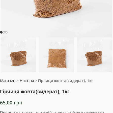
Магазин
>
Насіння
>
Гірчиця жовта(сидерат), 1кг
Гірчиця жовта(сидерат), 1кг
65,00
грн
Гірчиця –
сидерат, що найбільше полюбився садівникам.