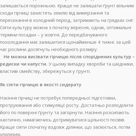
залишається порожньою. Краще не залишати ґрунт вільним:
сходи гірчиці захистять землю від вимерзання та
пересихання в холодний період, затримають на грядках сніг.
Сіяти культуру можна з початку вересня, однак, оптимальні
терміни посадки – у жовтні. До передбачуваного
похолодання має залишитися щонайменше 4 тижні: за цей
час рослини досягнуть необхідного розміру.
Не можна висівати гірчицю після споріднених культур –
редиски чи капусти.
У цьому випадку хвороби та шкідники,
властиві сімейству, збережуться у ґрунті.
Як сіяти гірчицю в якості сидерату
Насіння гірчиці не потребує попередньої підготовки,
протруювання або стимуляції росту. Достатньо розподілити
його по поверхні ґрунту та загорнути. Насіння розсипають
хаотично, намагаючись дотримуватися щільності посівів.
Краще сіяти спочатку вздовж ділянки, що засіюється, потім
упоперек.