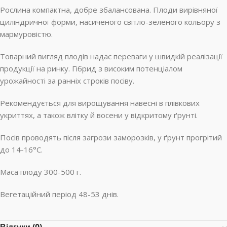
Рослина компактна, добре збалансована. Плоди вирівняної
циліндричної форми, насиченого світло-зеленого кольору з
мармуровістю.
Товарний вигляд плодів надає переваги у швидкій реалізації
продукції на ринку. Гібрид з високим потенціалом
урожайності за ранніх строків посіву.
Рекомендується для вирощування навесні в плівкових
укриттях, а також влітку й восени у відкритому ґрунті.
Посів проводять після загрози заморозків, у ґрунт прогрітий
до 14-16°C.
Маса плоду 300-500 г.
Вегетаційний період 48-53 днів.