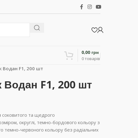
0,00
грн
0
товарів
 Водан F1, 200 шт
 Водан F1, 200 шт
я соковитого та щедрого
зміром, округлі, темно-бордового кольору з
го темно-червоного кольору без радіальних