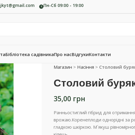
ujkyt@gmail.com
Пн-Сб 09:00 - 19:00
ата
Бібліотека садівника
Про нас
Відгуки
Контакти
Магазин
>
Насіння
>
Столовий буряк
Столовий буряк
35,00
грн
Ранньостиглий гібрид для отриманн
врожаю.Коренеплоди однорідні за ро
гладкою шкіркою. М´якуш рівномірно
кілець.