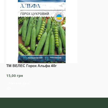
ТМ ВЕЛЕС Горох Альфа 40г
ТМ ВЕЛЕС Горо
15,00
грн
15,00
грн
Читати далі
Додати в коши