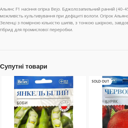
Альянс F1 насіння огірка Bejo. Бджолозапильний ранній (40-4
можливість культивування при дефіциті вологи. Огірок Алья
Зеленці з помірною кількістю шипів, з тонкою шкіркою, завд
гібрид для промислової переробки.
Супутні товари
SOLD OUT