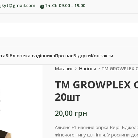
ujkyt@gmail.com
Пн-Сб 09:00 - 19:00
ата
Бібліотека садівника
Про нас
Відгуки
Контакти
Магазин
>
Насіння
>
ТМ GROWPLEX Ог
ТМ GROWPLEX Ог
20шт
20,00
грн
Альянс F1 насіння огірка Bejo. Бджол
жіночого типу цвітіння. У рослини д