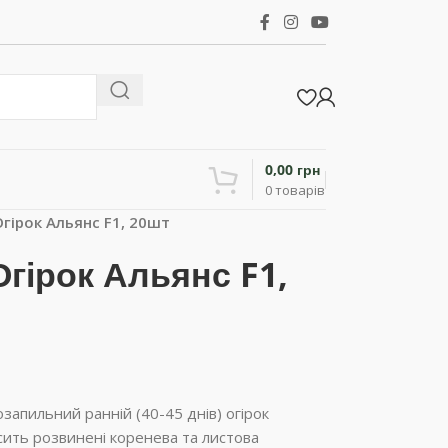
0,00
грн
0
товарів
ірок Альянс F1, 20шт
ірок Альянс F1,
озапильний ранній (40-45 днів) огірок
осить розвинені коренева та листова