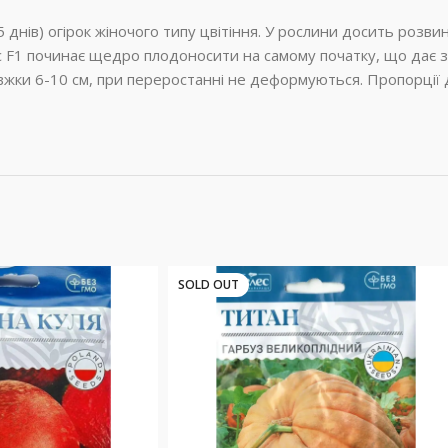
5 днів) огірок жіночого типу цвітіння. У рослини досить розв
нс F1 починає щедро плодоносити на самому початку, що дає 
овжки 6-10 см, при переростанні не деформуються. Пропорції
SOLD OUT