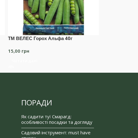
ТМ ВЕЛЕС Горох Альфа 40г
ТМ ВЕЛЕС Диня
15,00
грн
25,00
грн
Читати далі
Додати в коши
ПОРАДИ
Як садити туї Смарагд:
особливості посадки та догляду
Садовий інструмент: must have
список