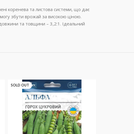
инені коренева та листова системи, що дає
змогу збути врожай за високою ціною.
 довжини та товщини – 3,2:1. Ідеальний
SOLD OUT