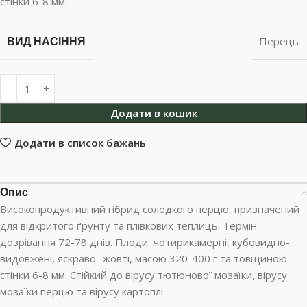
стінки 6-8 мм.
ВИД НАСІННЯ
Перець
Додати в кошик
Додати в список бажань
Опис
Високопродуктивний гібрид солодкого перцю, призначений
для відкритого ґрунту та плівкових теплиць. Термін
дозрівання 72-78 днів. Плоди чотирикамерні, кубовидно-
видовжені, яскраво- жовті, масою 320-400 г та товщиною
стінки 6-8 мм. Стійкий до вірусу тютюнової мозаїки, вірусу
мозаїки перцю та вірусу картоплі.