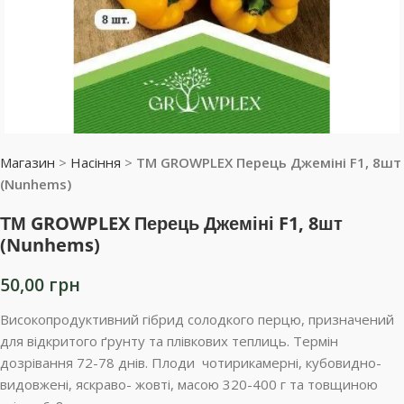
Магазин
>
Насіння
>
ТМ GROWPLEX Перець Джеміні F1, 8шт
(Nunhems)
ТМ GROWPLEX Перець Джеміні F1, 8шт
(Nunhems)
50,00
грн
Високопродуктивний гібрид солодкого перцю, призначений
для відкритого ґрунту та плівкових теплиць. Термін
дозрівання 72-78 днів. Плоди чотирикамерні, кубовидно-
видовжені, яскраво- жовті, масою 320-400 г та товщиною