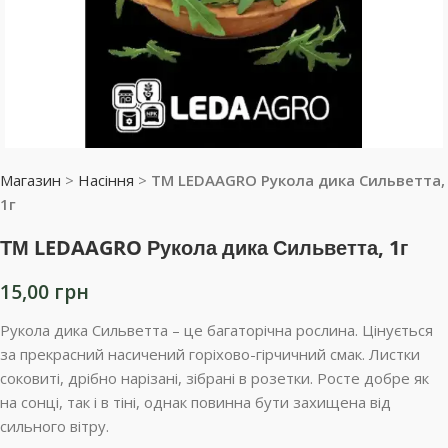
Магазин
>
Насіння
>
ТМ LEDAAGRO Рукола дика Сильветта,
1г
ТМ LEDAAGRO Рукола дика Сильветта, 1г
15,00
грн
Рукола дика Сильветта – це багаторічна рослина. Цінується
за прекрасний насичений горіхово-гірчичний смак. Листки
соковиті, дрібно нарізані, зібрані в розетки. Росте добре як
на сонці, так і в тіні, однак повинна бути захищена від
сильного вітру.