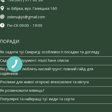
м. Бібрка, вул. Галицька 160
zelenujkyt@gmail.com
Пн-Сб 09:00 - 19:00
ПОРАДИ
Як садити туї Смарагд: особливості посадки та догляду
Садовий інструмент: must have список
Які рослини люблять кислий грунт: повний гайд для
садівників
Рослини для живої огорожі: вічнозелені та квітучі
Як розмножити ялівець?
Популярні та найкращі туї: види та сорти