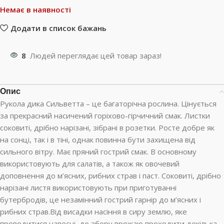
Немає в наявності
Додати в список бажань
8
Людей переглядає цей товар зараз!
Опис
Рукола дика Сильветта – це багаторічна рослина. Цінується
за прекрасний насичений горіхово-гірчичний смак. Листки
соковиті, дрібно нарізані, зібрані в розетки. Росте добре як
на сонці, так і в тіні, однак повинна бути захищена від
сильного вітру. Має пряний гострий смак. В основному
використовують для салатів, а також як овочевий
доповнення до м’ясних, рибних страв і паст. Соковиті, дрібно
нарізані листя використовують при приготуванні
бутербродів, це незамінний гострий гарнір до м’ясних і
рибних страв.Від висадки насіння в сиру землю, яке
проводитися навесні, до збору врожаю проходити декілька