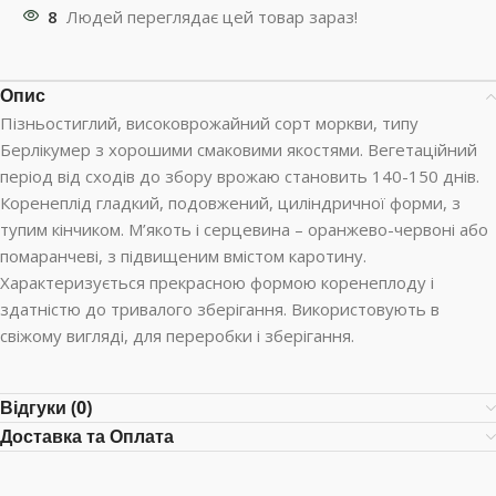
8
Людей переглядає цей товар зараз!
Опис
Пізньостиглий, високоврожайний сорт моркви, типу
Берлікумер з хорошими смаковими якостями. Вегетаційний
період від сходів до збору врожаю становить 140-150 днів.
Коренеплід гладкий, подовжений, циліндричної форми, з
тупим кінчиком. М’якоть і серцевина – оранжево-червоні або
помаранчеві, з підвищеним вмістом каротину.
Характеризується прекрасною формою коренеплоду і
здатністю до тривалого зберігання. Використовують в
свіжому вигляді, для переробки і зберігання.
Відгуки (0)
Доставка та Оплата