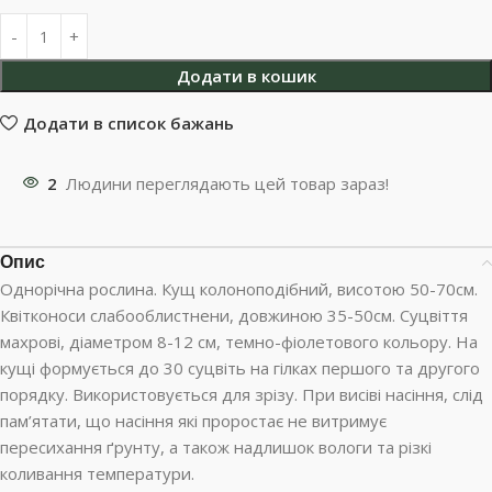
Додати в кошик
Додати в список бажань
2
Людини переглядають цей товар зараз!
Опис
Однорічна рослина. Кущ колоноподібний, висотою 50-70см.
Квітконоси слабооблистнени, довжиною 35-50см. Суцвіття
махрові, діаметром 8-12 см, темно-фіолетового кольору. На
кущі формується до 30 суцвіть на гілках першого та другого
порядку. Використовується для зрізу. При висіві насіння, слід
пам’ятати, що насіння які проростає не витримує
пересихання ґрунту, а також надлишок вологи та різкі
коливання температури.