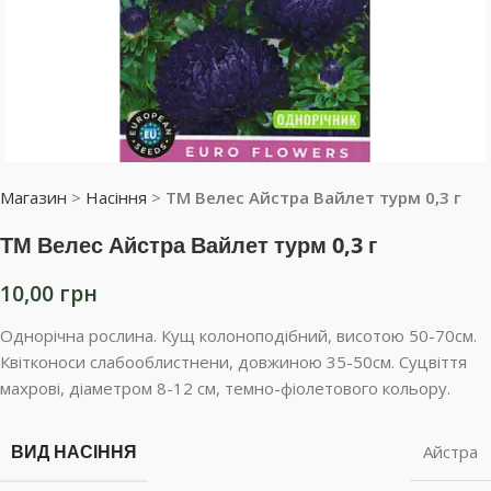
Магазин
>
Насіння
>
ТМ Велес Айстра Вайлет турм 0,3 г
ТМ Велес Айстра Вайлет турм 0,3 г
10,00
грн
Однорічна рослина. Кущ колоноподібний, висотою 50-70см.
Квітконоси слабооблистнени, довжиною 35-50см. Суцвіття
махрові, діаметром 8-12 см, темно-фіолетового кольору.
ВИД НАСІННЯ
Айстра