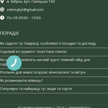
м. Бібрка, вул. Галицька 160
zelenujkyt@gmail.com
Пн-Сб 09:00 - 19:00
ПОРАДИ
Як садити туї Смарагд: особливості посадки та догляду
Садовий інструмент: must have список
Які рослини люблять кислий грунт: повний гайд для
садівників
Рослини для живої огорожі: вічнозелені та квітучі
Як розмножити ялівець?
Популярні та найкращі туї: види та сорти
Усі права захищено | 2024 | Зелений Кут