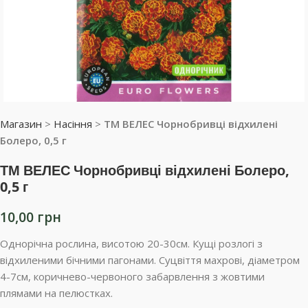
Магазин
>
Насіння
>
ТМ ВЕЛЕС Чорнобривці відхилені
Болеро, 0,5 г
ТМ ВЕЛЕС Чорнобривці відхилені Болеро,
0,5 г
10,00
грн
Однорічна рослина, висотою 20-30см. Кущі розлогі з
відхиленими бічними пагонами. Суцвіття махрові, діаметром
4-7см, коричнево-червоного забарвлення з жовтими
плямами на пелюстках.