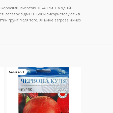
зькорослий, висотою 30-40 см. На одній
сті лопаток відмінні. Боби використовують в
итий грунт після того, як мине загроза нічних
SOLD OUT
SOLD OUT