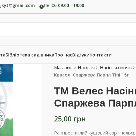
ujkyt@gmail.com
Пн-Сб 09:00 - 19:00
ата
Бібліотека садівника
Про нас
Відгуки
Контакти
Магазин
>
Насіння
>
Насіння овочів
Квасолі Спаржева Парпл Тіпі 15г
ТМ Велес Насін
Спаржева Парпл
25,00
грн
Ранньостиглий кущовий сорт польсько