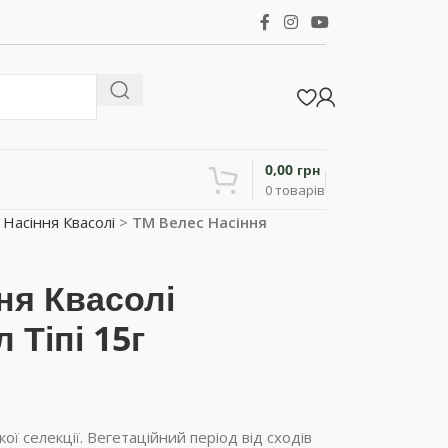
0,00
грн
0
товарів
>
Насіння Квасолі
>
ТМ Велес Насіння
ня Квасолі
 Тіпі 15г
ї селекції. Вегетаційний період від сходів