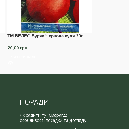
ТМ ВЕЛЕС Буряк Червона куля 20г
ТМ ВЕЛЕС Гарбу
20,00
грн
20,00
грн
Читати далі
Читати далі
ПОРАДИ
Як садити туї Смарагд:
особливості посадки та догляду