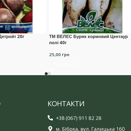
етройт 20г
ТМ ВЕЛЕС Буряк кормовий Центаур
полі 40г
25,00
грн
Читати далі
Ю
КОНТАКТИ
+38 (067) 911 82 28
м. Бібрка, вул. Галицька 160