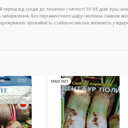
 період від сходів до технічної стиглості 55-65 днів. Кущ ни
 забарвлення, без пергаментного шару і волокна. Смакові яко
заморожування. Урожайність стабільно висока. висівають у відкр
SOLD OUT