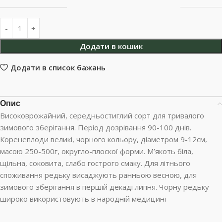
Додати в кошик
Додати в список бажань
Опис
Високоврожайний, середньостиглий сорт для тривалого
зимового зберігання. Період дозрівання 90-100 днів.
Коренеплоди великі, чорного кольору, діаметром 9-12см,
масою 250-500г, округло-плоскої форми. М’якоть біла,
щільна, соковита, слабо гострого смаку. Для літнього
споживання редьку висаджують ранньою весною, для
зимового зберігання в першій декаді липня. Чорну редьку
широко використовують в народній медицині