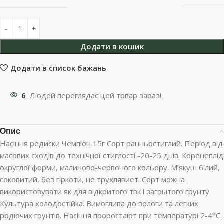
Додати в кошик
Додати в список бажань
6
Людей переглядає цей товар зараз!
Опис
Насіння редиски Чемпіон 15г Сорт ранньостиглий. Період від
масових сходів до технічної стиглості -20-25 днів. Коренеплід
округлої форми, малиново-червоного кольору. М’якуш білий,
соковитий, без гіркоти, не трухлявиет. Сорт можна
використовувати як для відкритого твк і загрытого грунту.
Культура холодостійка. Вимоглива до вологи та легких
родючих грунтів. Насіння проростают при температурі 2-4°С.