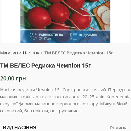
Магазин
>
Насіння
>
ТМ ВЕЛЕС Редиска Чемпіон 15г
ТМ ВЕЛЕС Редиска Чемпіон 15г
20,00
грн
Насіння редиски Чемпіон 15г Сорт ранньостиглий. Період від
масових сходів до технічної стиглості -20-25 днів. Коренеплід
округлої форми, малиново-червоного кольору. М’якуш білий,
соковитий, без гіркоти, не трухлявиет.
ВИД НАСІННЯ
Редиска