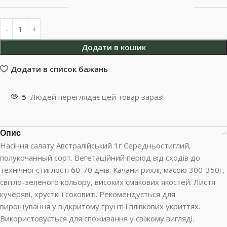
Додати в кошик
Додати в список бажань
5
Людей переглядає цей товар зараз!
Опис
Насіння салату Австралійський 1г Середньостиглий,
полукочанный сорт. Вегетаційний період від сходів до
технічної стиглості 60-70 днів. Качани рихлі, масою 300-350г,
світло-зеленого кольору, високих смакових якостей. Листя
кучеряві, хрусткі і соковиті. Рекомендується для
вирощування у відкритому ґрунті і плівкових укриттях.
Використовується для споживання у свіжому вигляді.