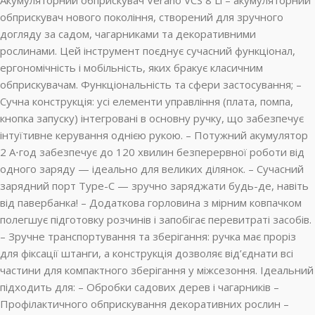
Акумуляторний обприскувач Verano VCS 8 Li – акумуляторний
обприскувач нового покоління, створений для зручного
догляду за садом, чагарниками та декоративними
рослинами. Цей інструмент поєднує сучасний функціонал,
ергономічність і мобільність, яких бракує класичним
обприскувачам. Функціональність та сфери застосування; –
Сучна конструкція: усі елементи управління (плата, помпа,
кнопка запуску) інтегровані в основну ручку, що забезпечує
інтуїтивне керування однією рукою. – Потужний акумулятор
2 А⋅год забезпечує до 120 хвилин безперервної роботи від
одного заряду — ідеально для великих ділянок. – Сучасний
зарядний порт Type-C — зручно заряджати будь-де, навіть
від павербанка! – Додаткова горловина з мірним ковпачком
полегшує підготовку розчинів і запобігає перевитраті засобів.
– Зручне транспортування та зберігання: ручка має проріз
для фіксації штанги, а конструкція дозволяє від’єднати всі
частини для компактного зберігання у міжсезоння. Ідеальний
підходить для: – Обробки садових дерев і чагарників –
Профілактичного обприскування декоративних рослин –