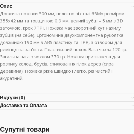
Опис
Довжина ножівки 500 мм, полотно зі сталі 65Mn розміром
355х42 мм та товщиною 0,9 мм, великіі зубці – 5 мм з 3D
заточкою, крок 7TPI. Ножівка має зворотний кут нахилу
зубців (на себе). Ергономічна двухкомпонентна рукоятка
довжиною 190 мм з ABS пластику та TPR, з отвором для
ремінця на зап’ястя. Пластиковий чохол. Вага чохла 120 гр.
Загальна вага з чохлом 370 гр. Ножівка призначена для
розпилу колод, брусів, спилювання гілок дерев (сира
деревина). Ножівка ріже швидко і легко, різ чистий і
акуратний.
Відгуки (0)
Доставка та Оплата
Супутні товари