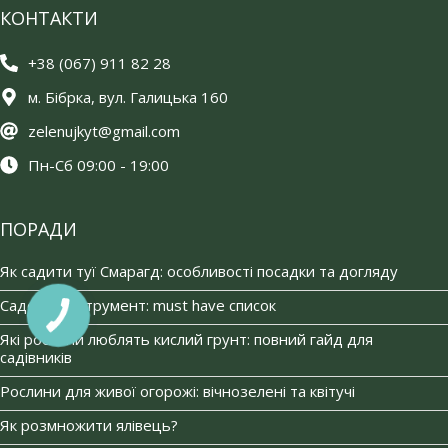
КОНТАКТИ
+38 (067) 911 82 28
м. Бібрка, вул. Галицька 160
zelenujkyt@gmail.com
Пн-Сб 09:00 - 19:00
ПОРАДИ
Як садити туї Смарагд: особливості посадки та догляду
Садовий інструмент: must have список
Які рослини люблять кислий грунт: повний гайд для
садівників
Рослини для живої огорожі: вічнозелені та квітучі
Як розмножити ялівець?