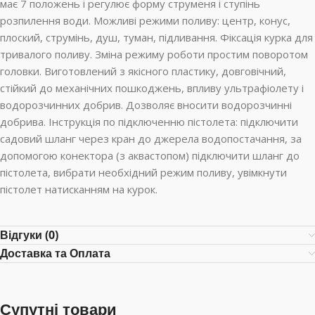
має 7 положень і регулює форму струменя і ступінь
розпилення води. Можливі режими поливу: центр, конус,
плоский, струмінь, душ, туман, підливання. Фіксація курка для
тривалого поливу. Зміна режиму роботи простим поворотом
головки. Виготовлений з якісного пластику, довговічний,
стійкий до механічних пошкоджень, впливу ультрафіолету і
водорозчинних добрив. Дозволяє вносити водорозчинні
добрива. Інструкція по підключенню пістолета: підключити
садовий шланг через кран до джерела водопостачання, за
допомогою конектора (з аквастопом) підключити шланг до
пістолета, вибрати необхідний режим поливу, увімкнути
пістолет натисканням на курок.
Відгуки (0)
Доставка та Оплата
Супутні товари