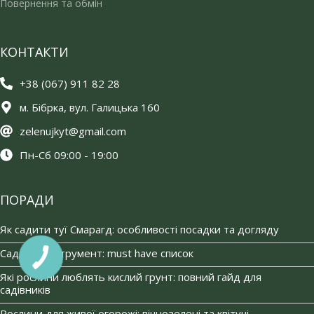
Повернення та обмін
КОНТАКТИ
+38 (067) 911 82 28
м. Бібрка, вул. Галицька 160
zelenujkyt@gmail.com
Пн-Сб 09:00 - 19:00
ПОРАДИ
Як садити туї Смарагд: особливості посадки та догляду
Садовий інструмент: must have список
Які рослини люблять кислий грунт: повний гайд для
садівників
Рослини для живої огорожі: вічнозелені та квітучі