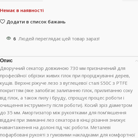
Немає в наявності
Додати в список бажань
6
Людей переглядає цей товар зараз!
Опис
Дворучний секатор довжиною 730 мм призначений для
професійної обрізки живих гілок при проріджуванні дерев,
кущів. Верхнє ріжуче лезо з вуглецевої сталі S50C з PTFE
покриттям (яке запобігає залипанню гілок, прилипанню соку
від гілок, а також пилу і бруду, спрощує процес роботи і
очищення інструменту після роботи). Косий зріз діаметром
до 35 мм. Амортизатор між рукоятками для пом’якшення
віддачі при змиканні лез секатора в кінці різання знижує
навантаження на долоні під час роботи. Металеві
пофарбовані рукояті з гумовими накладками для комфортної