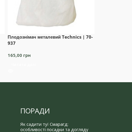
Плодознімач металевий Technics | 70-
Секатор 205мм, 
937
розкриття VERA
165,00
грн
460,00
грн
Читати далі
Додати в коши
ПОРАДИ
Як садити туї Смарагд:
особливості посадки та догляду