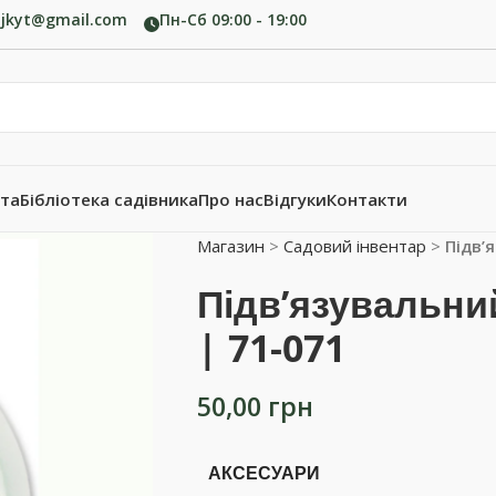
ujkyt@gmail.com
Пн-Сб 09:00 - 19:00
ата
Бібліотека садівника
Про нас
Відгуки
Контакти
Магазин
>
Садовий інвентар
>
Підв’
Підв’язувальни
| 71-071
50,00
грн
АКСЕСУАРИ