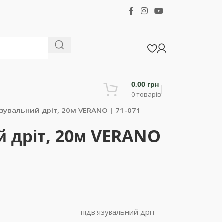
0,00
грн
0
товарів
язувальний дріт, 20м VERANO | 71-071
й дріт, 20м VERANO
підв'язувальний дріт