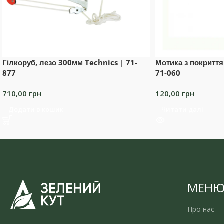
Гілкоруб, лезо 300мм Technics | 71-
Мотика з покриття
877
71-060
710,00
грн
120,00
грн
Додати в кошик
Читати далі
МЕН
Про нас