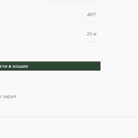
дріт
20 м
ати в кошик
 зараз!