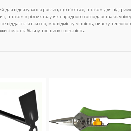
для підвязування рослин, що в’ються, а також для підтримки 
ин, а також в різних галузях народного господарства як унів
 не піддається гниттю, має відмінну міцність, низьку теплопров
довжині має стабільну товщину і щільність.