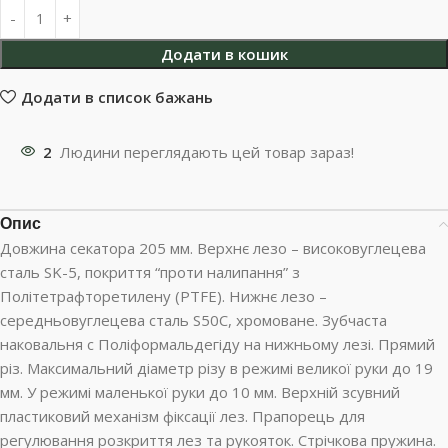
Додати в кошик
Додати в список бажань
2
Людини переглядають цей товар зараз!
Опис
Довжина секатора 205 мм. Верхнє лезо – високовуглецева
сталь SK-5, покриття “проти налипання” з
Політетрафторетилену (PTFE). Нижнє лезо –
середньовуглецева сталь S50C, хромоване. Зубчаста
наковальня с Поліформальдегіду на нижньому лезі. Прямий
різ. Максимальний діаметр різу в режимі великої руки до 19
мм. У режимі маленької руки до 10 мм. Верхній зсувний
пластиковий механізм фіксації лез. Прапорець для
регулювання розкриття лез та рукояток. Стрічкова пружина.